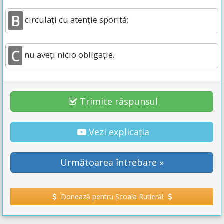
B
circulați cu atenție sporită;
C
nu aveți nicio obligație.
Trimite răspunsul
Vezi explicația
Următoarea întrebare »
Donează pentru Școala Rutieră!