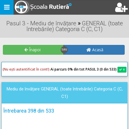
Toggle
navigation
Pasul 3 - Mediu de învățare
»
GENERAL (toate
întrebările) Categoria C (C, C1)
Înapoi
Acasă
(Nu ești autentificat în cont!)
Ai parcurs 0
% din tot PASUL 3 (0 din 533)
0
0
Mediu de învățare GENERAL (toate întrebările) Categoria C (C,
C1)
Întrebarea 398 din 533