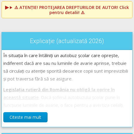
⚠️
ATENȚIE! PROTEJAREA DREPTURILOR DE AUTOR!
Click
pentru detalii! ⚠️
Explicație (actualizată 2026)
În situația în care întâlniți un autobuz școlar care oprește,
indiferent dacă are sau nu luminile de avarie aprinse, trebuie
să circulați cu atenție sporită deoarece copii sunt imprevizibili
și pot traversa fără să se asigure.
Legislația rutieră din România nu obligă la oprire în
această situație
. Dacă șoferul autobuzului școlar pune în
funcțiune luminile de avarie, o face pentru a avertiza ceilalți
participanți la trafic că acesta constituie un pericol pentru
Citeste mai mult
ceilalți participanți la trafic, iar din punct de vedere al conduitei
preventive se recomandă reducerea vitezei și sporirea