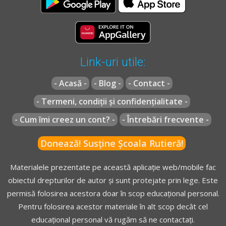
utilizate în lucrări de construcții, agricole sau forestiere, a
vehiculelor cu tracțiune animală ori a celor trase sau
împinse cu mâna.
[...]
Link-uri utile:
- Acasă -
- Blog -
- Contact -
** Regulament =
REGULAMENT de aplicare a OUG 195/2002
actualizat
(Regulamentul codului rutier)
- Termeni, condiții și confidențialitate -
- Cum îmi creez un cont? -
- Întrebări frecvente -
Donează! Susține Școala Rutieră!
Materialele prezentate pe această aplicație web/mobile fac
obiectul drepturilor de autor și sunt protejate prin lege. Este
permisă folosirea acestora doar în scop educațional personal.
Pentru folosirea acestor materiale în alt scop decât cel
educațional personal vă rugăm să ne contactați.