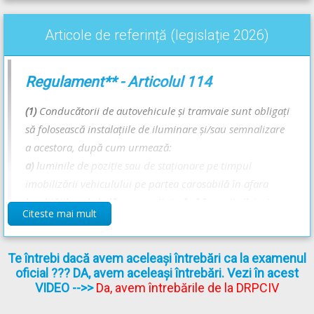
Articole de referință (legislație 2026)
Regulament** - Articolul 114
(1)
Conducătorii de autovehicule şi tramvaie sunt obligaţi
să folosească instalaţiile de iluminare şi/sau semnalizare
a acestora, după cum urmează:
a)
luminile de poziţie sau de staţionare pe timpul
imobilizării vehiculului pe partea carosabilă în afara
localităţilor, de la lăsarea serii şi până în zorii zilei, ziua
Citeste mai mult
când plouă torenţial, ninge abundent sau este ceaţă
densă ori în alte condiţii care reduc vizibilitatea pe
drumul public;
Te întrebi dacă avem aceleași întrebări ca la examenul
oficial ??? DA, avem aceleași întrebări. Vezi în acest
[...]
VIDEO
-->>
Da, avem întrebările de la DRPCIV