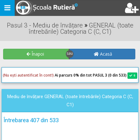
Toggle
navigation
Pasul 3 - Mediu de învățare
»
GENERAL (toate
întrebările) Categoria C (C, C1)
Înapoi
Acasă
(Nu ești autentificat în cont!)
Ai parcurs 0
% din tot PASUL 3 (0 din 533)
0
0
Mediu de învățare GENERAL (toate întrebările) Categoria C (C,
C1)
Întrebarea 407 din 533