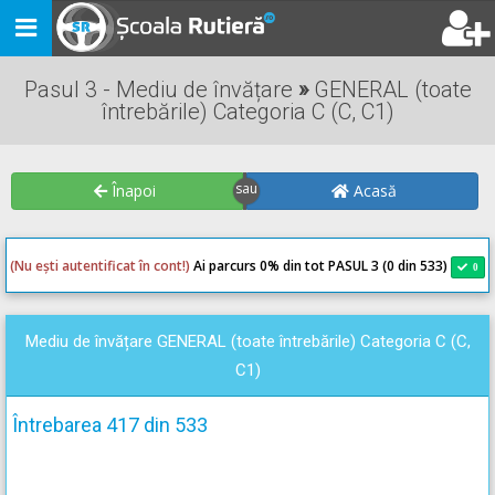
Toggle
navigation
Pasul 3 - Mediu de învățare
»
GENERAL (toate
întrebările) Categoria C (C, C1)
Înapoi
Acasă
(Nu ești autentificat în cont!)
Ai parcurs 0
% din tot PASUL 3 (0 din 533)
0
0
Mediu de învățare GENERAL (toate întrebările) Categoria C (C,
C1)
Întrebarea 417 din 533