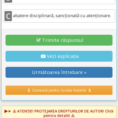
C
abatere disciplinară, sancţionată cu atenţionare.
Trimite răspunsul
Vezi explicația
Următoarea întrebare »
Donează pentru Școala Rutieră!
⚠️
ATENȚIE! PROTEJAREA DREPTURILOR DE AUTOR!
Click
pentru detalii! ⚠️