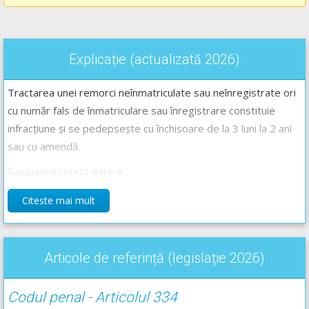
Explicație (actualizată 2026)
Tractarea unei remorci neînmatriculate sau neînregistrate ori
cu număr fals de înmatriculare sau înregistrare constituie
infracțiune și se pedepsește cu închisoare de la 3 luni la 2 ani
sau cu amendă.
Raspunsul corect este A.
Citeste mai mult
Articole de referință (legislație 2026)
Codul penal - Articolul 334