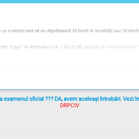
 cu o viteza care să nu depăşească 30 km/h în localităţi sau 50 km/h î
are "Copii" în intervalul orar 7,00-22,00, precum şi a indicatorului 
G 195/2002
actualizat
(Regulamentul codului rutier)
la examenul oficial ??? DA, avem aceleași întrebări. Vezi 
DRPCIV