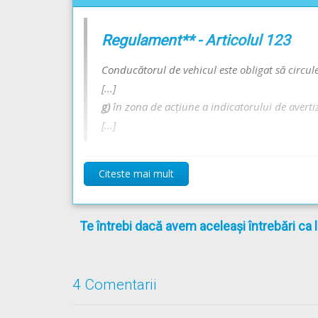
Regulament** - Articolul 123
Conducătorul de vehicul este obligat să circule
[...]
g)
în zona de acţiune a indicatorului de avertiz
[...]
Citeste mai mult
** Regulament =
REGULAMENT de aplicare a OU
Te întrebi dacă avem aceleași întrebări ca 
4 Comentarii