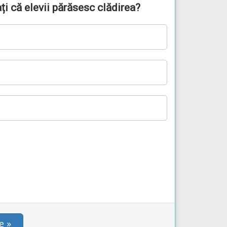
ați că elevii părăsesc clădirea?
e »