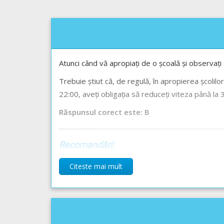
Atunci când vă apropiați de o școală și observați c
Trebuie știut că, de regulă, în apropierea școlilor 
22:00, aveți obligația să reduceți viteza până la 30
Răspunsul corect este: B
Recomandări:
Explicația completă a indicatorului -->
Copi
Citeste mai mult