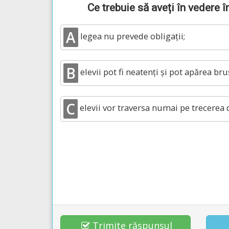
Ce trebuie să aveți în vedere î
A
legea nu prevede obligații;
B
elevii pot fi neatenți și pot apărea bru
C
elevii vor traversa numai pe trecerea 
Trimite răspunsul