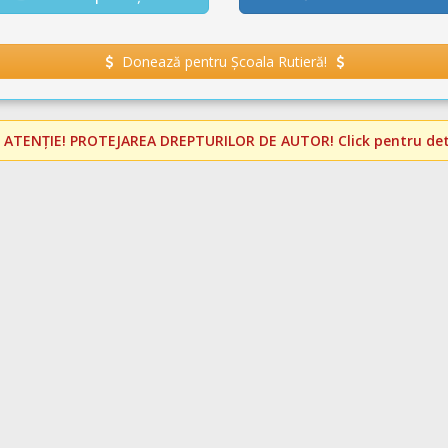
Donează pentru Școala Rutieră!
️
ATENȚIE! PROTEJAREA DREPTURILOR DE AUTOR!
Click pentru deta