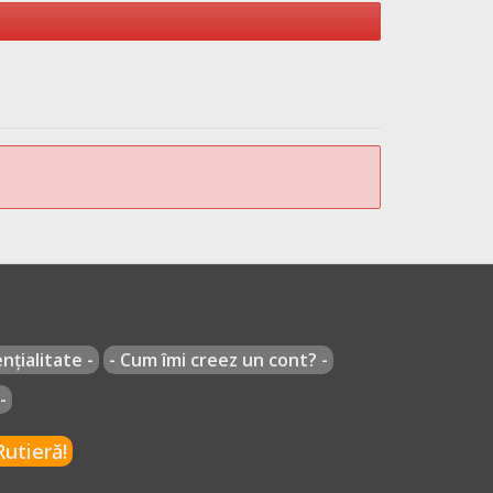
nțialitate -
- Cum îmi creez un cont? -
-
utieră!