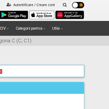
Autentificare / Creare cont
PCIV
Categorii permis
Utile
oria C (C, C1)
0