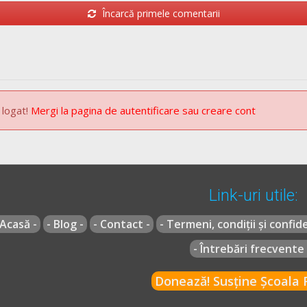
Încarcă primele comentarii
 logat!
Mergi la pagina de autentificare sau creare cont
Link-uri utile:
 Acasă -
- Blog -
- Contact -
- Termeni, condiții și confide
- Întrebări frecvente 
Donează! Susține Școala R