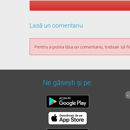
Lasă un comentariu
Pentru a putea lăsa un comentariu, trebuie să fii
Ne găsești și pe:
-