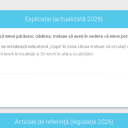
Explicație (actualizată 2026)
ă elevii părăsesc clădirea, trebuie să aveți în vedere că elevii pot 
se instalează indicatorul „Copii” în zona căruia trebuie să circulați c
 km/h în localități și 50 km/h în afara localităților.
i
Articole de referință (legislație 2026)