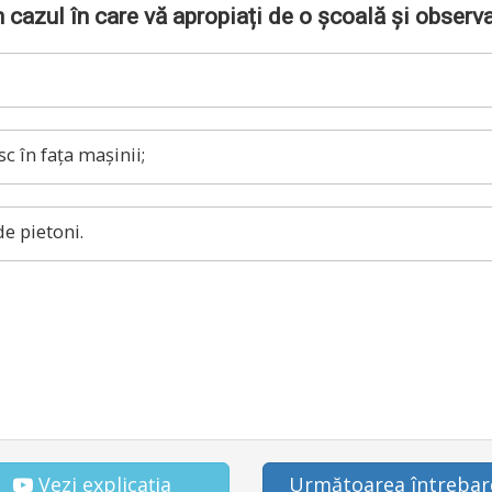
n cazul în care vă apropiați de o școală și observ
sc în fața mașinii;
de pietoni.
Vezi explicația
Următoarea întrebar