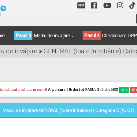
are
Pasul 3
Mediu de învățare
Pasul 4
Chestionare DR
iu de învățare
»
GENERAL (toate întrebările) Categ
Nu ești autentificat în cont!)
Ai parcurs 0
% din tot PASUL 3 (0 din 533)
0
Mediu de învățare GENERAL (toate întrebările) Categoria C (C, C1)