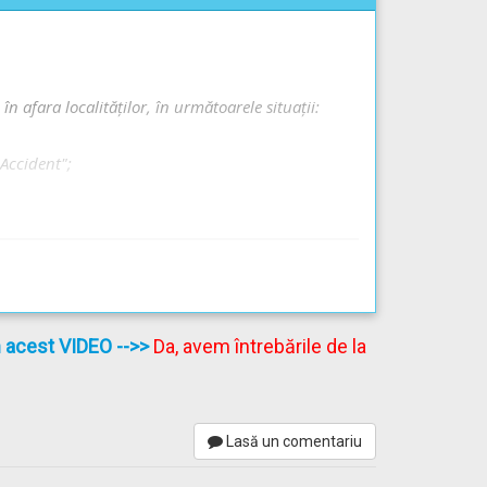
n afara localităţilor, în următoarele situaţii:
"Accident";
în acest VIDEO
-->>
Da, avem întrebările de la
Lasă un comentariu