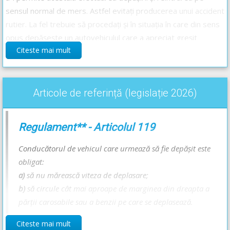
sensul normal de mers. Astfel evitați producerea unui accident
rutier. La fel trebuie să procedați și în situația în care din sens
opus depășește un autovehiculul care a apreciat greșit
Citeste mai mult
distanța și viteza cu care vă apropiați.
Răspunsul corect este: C
Articole de referință (legislație 2026)
Recomandări:
Găsiți aici curs de conduită preventivă -->
Curs de conduită
Regulament** - Articolul 119
preventivă
Manevra de depășire și locurile în care este interzisă depășirea
Conducătorul de vehicul care urmează să fie depășit este
- Lecție Audio-Video -->
Codul Rutier - Depășirea
obligat:
a)
să nu mărească viteza de deplasare;
b)
să circule cât mai aproape de marginea din dreapta a
părții carosabile sau a benzii pe care se deplasează.
Citeste mai mult