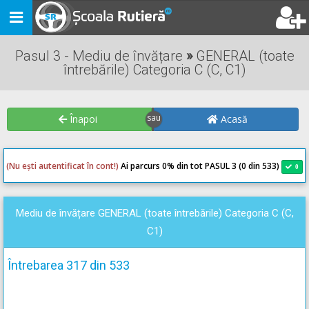
Toggle
navigation
Pasul 3 - Mediu de învățare
»
GENERAL (toate
întrebările) Categoria C (C, C1)
Înapoi
Acasă
(Nu ești autentificat în cont!)
Ai parcurs 0
% din tot PASUL 3 (0 din 533)
0
0
Mediu de învățare GENERAL (toate întrebările) Categoria C (C,
C1)
Întrebarea 317 din 533