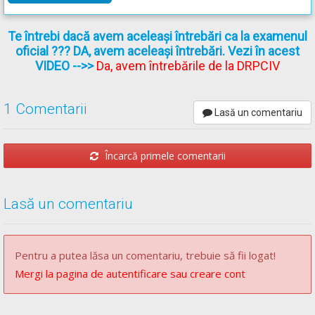
** Regulament =
REGULAMENT de aplicare a OUG
195/2002
actualizat
(Regulamentul codului rutier)
Te întrebi dacă avem aceleași întrebări ca la examenul
oficial ??? DA, avem aceleași întrebări. Vezi în acest
VIDEO
-->>
Da, avem întrebările de la DRPCIV
1 Comentarii
Lasă un comentariu
Încarcă primele comentarii
Lasă un comentariu
Pentru a putea lăsa un comentariu, trebuie să fii logat!
Mergi la pagina de autentificare sau creare cont