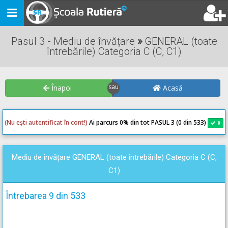
Toggle
navigation
Pasul 3 - Mediu de învățare
»
GENERAL (toate
întrebările) Categoria C (C, C1)
Înapoi
Acasă
(Nu ești autentificat în cont!)
Ai parcurs 0
% din tot PASUL 3 (0 din 533)
0
0
Mediu de învățare GENERAL (toate întrebările) Categoria C (C,
C1)
Întrebarea 9 din 533