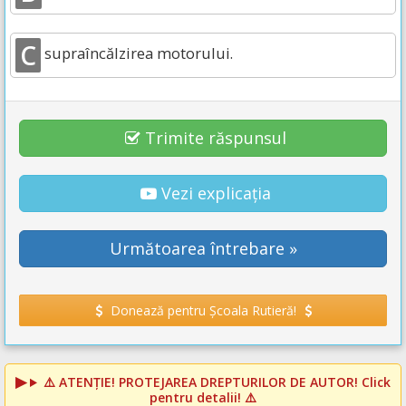
C
supraîncălzirea motorului.
Trimite răspunsul
Vezi explicația
Următoarea întrebare »
Donează pentru Școala Rutieră!
⚠️
ATENȚIE! PROTEJAREA DREPTURILOR DE AUTOR!
Click
pentru detalii! ⚠️