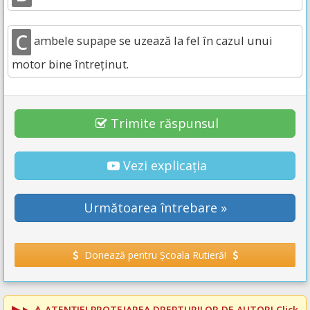
C
ambele supape se uzează la fel în cazul unui
motor bine întreţinut.
Trimite răspunsul
Vezi explicația
Următoarea întrebare »
Donează pentru Școala Rutieră!
⚠️
ATENȚIE! PROTEJAREA DREPTURILOR DE AUTOR!
Click