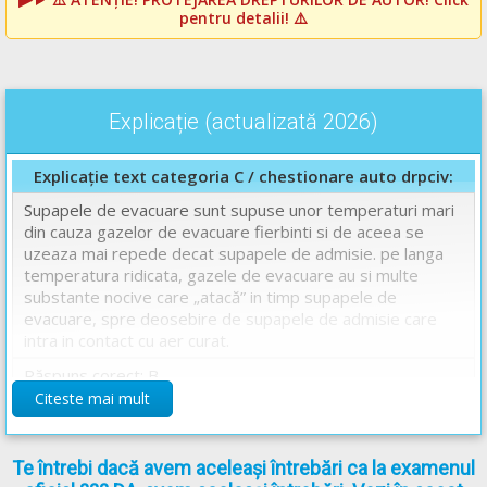
pentru detalii! ⚠️
Explicație (actualizată 2026)
Explicație text categoria C / chestionare auto drpciv:
Supapele de evacuare sunt supuse unor temperaturi mari
din cauza gazelor de evacuare fierbinti si de aceea se
uzeaza mai repede decat supapele de admisie. pe langa
temperatura ridicata, gazele de evacuare au si multe
substante nocive care „atacă” in timp supapele de
evacuare, spre deosebire de supapele de admisie care
intra in contact cu aer curat.
Răspuns corect: B
Citeste mai mult
Chestionare auto drpciv categoria C explicate.
Te întrebi dacă avem aceleași întrebări ca la examenul