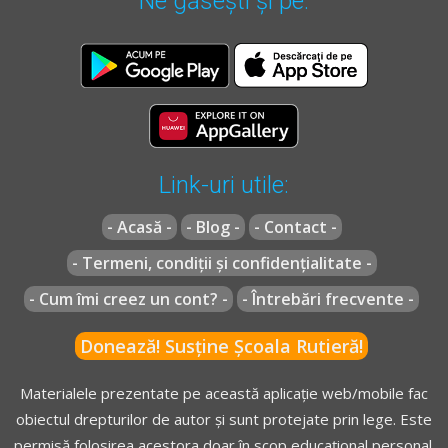
Ne găsești și pe:
Link-uri utile:
- Acasă -
- Blog -
- Contact -
- Termeni, condiții și confidențialitate -
- Cum îmi creez un cont? -
- Întrebări frecvente -
Donează! Susține Școala Rutieră!
Materialele prezentate pe această aplicație web/mobile fac
obiectul drepturilor de autor și sunt protejate prin lege. Este
permisă folosirea acestora doar în scop educațional personal.