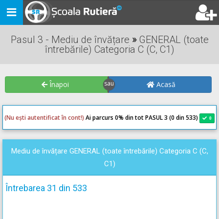
Toggle
navigation
Pasul 3 - Mediu de învățare
»
GENERAL (toate
întrebările) Categoria C (C, C1)
Înapoi
Acasă
(Nu ești autentificat în cont!)
Ai parcurs 0
% din tot PASUL 3 (0 din 533)
0
0
Mediu de învățare GENERAL (toate întrebările) Categoria C (C,
C1)
Întrebarea 31 din 533