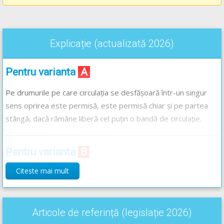
Explicație (actualizată 2026)
Pentru varianta
A
Pe drumurile pe care circulația se desfășoară într-un singur
sens oprirea este permisă, este permisă chiar și pe partea
stângă, dacă rămâne liberă cel puțin o bandă de circulație.
Pentru varianta
B
Citeste mai mult
Oprirea este permisă și pe drumurile cu o lățime mai mică de
6 metri, pe aceste drumuri fiind interzisă staționarea, nu și
oprirea.
Articole de referință (legislație 2026)