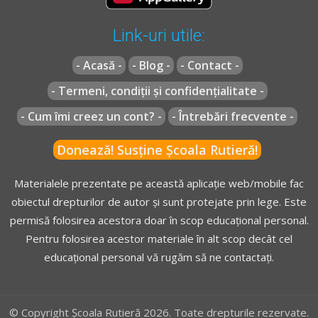
Se interzice oprirea voluntară a vehiculelor:
Link-uri utile:
[...]
i)
în locul în care se împiedică vizibilitatea asupra unui
- Acasă -
- Blog -
- Contact -
indicator sau semnal luminos;
[...]
- Termeni, condiții și confidențialitate -
- Cum îmi creez un cont? -
- Întrebări frecvente -
* OUG =
ORDONANŢĂ DE URGENŢĂ nr. 195 din 12 decembrie
Donează! Susține Școala Rutieră!
2002
actualizată
(Codul rutier)
** Regulament =
REGULAMENT de aplicare a OUG 195/2002
Materialele prezentate pe această aplicație web/mobile fac
actualizat
(Regulamentul codului rutier)
obiectul drepturilor de autor și sunt protejate prin lege. Este
permisă folosirea acestora doar în scop educațional personal.
Pentru folosirea acestor materiale în alt scop decât cel
educațional personal vă rugăm să ne contactați.
© Copyright Școala Rutieră 2026. Toate drepturile rezervate.