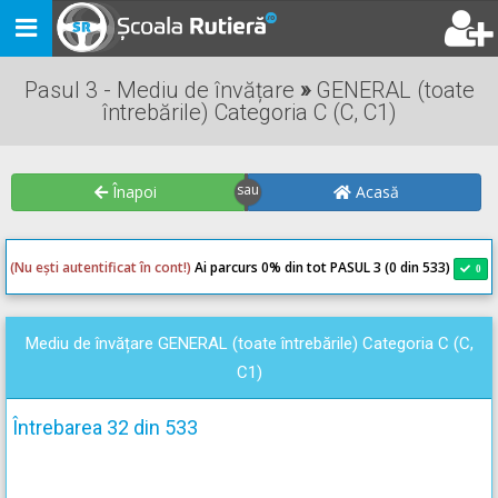
Toggle
navigation
Pasul 3 - Mediu de învățare
»
GENERAL (toate
întrebările) Categoria C (C, C1)
Înapoi
Acasă
(Nu ești autentificat în cont!)
Ai parcurs 0
% din tot PASUL 3 (0 din 533)
0
0
Mediu de învățare GENERAL (toate întrebările) Categoria C (C,
C1)
Întrebarea 32 din 533