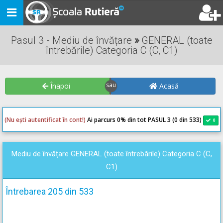
Toggle
navigation
Pasul 3 - Mediu de învățare
»
GENERAL (toate
întrebările) Categoria C (C, C1)
Înapoi
Acasă
(Nu ești autentificat în cont!)
Ai parcurs 0
% din tot PASUL 3 (0 din 533)
0
0
Mediu de învățare GENERAL (toate întrebările) Categoria C (C,
C1)
Întrebarea 205 din 533