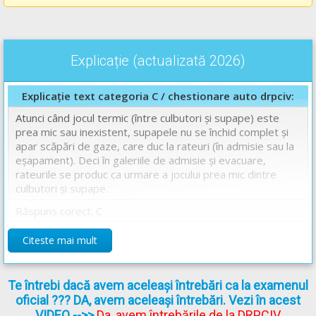
Explicație (actualizată 2026)
Explicație text categoria C / chestionare auto drpciv:
Atunci când jocul termic (între culbutori și supape) este
prea mic sau inexistent, supapele nu se închid complet și
apar scăpări de gaze, care duc la rateuri (în admisie sau la
eșapament). Deci în galeriile de admisie şi evacuare,
rateurile se produc ca urmare a jocului prea mic dintre
culbutori şi supape.
Răspuns corect: C
Citeste mai mult
Chestionare auto drpciv categoria C explicate.
Te întrebi dacă avem aceleași întrebări ca la examenul
oficial ??? DA, avem aceleași întrebări. Vezi în acest
VIDEO
-->>
Da, avem întrebările de la DRPCIV