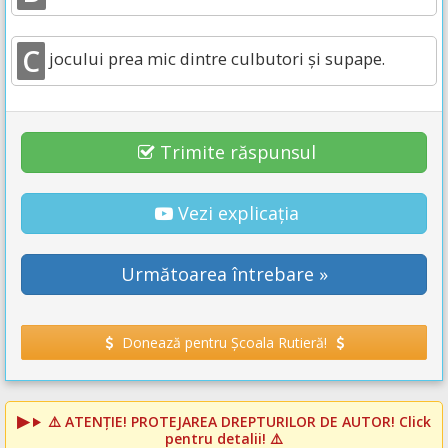
C
jocului prea mic dintre culbutori şi supape.
Trimite răspunsul
Vezi explicația
Următoarea întrebare »
Donează pentru Școala Rutieră!
⚠️
ATENȚIE! PROTEJAREA DREPTURILOR DE AUTOR!
Click
pentru detalii! ⚠️