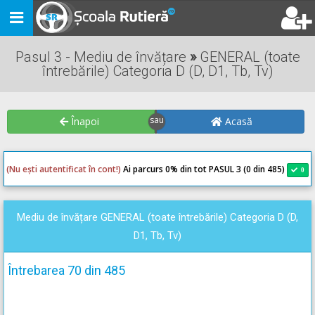
Toggle
navigation
Pasul 3 - Mediu de învățare
»
GENERAL (toate
întrebările) Categoria D (D, D1, Tb, Tv)
Înapoi
Acasă
(Nu ești autentificat în cont!)
Ai parcurs 0
% din tot PASUL 3 (0 din 485)
0
0
Mediu de învățare GENERAL (toate întrebările) Categoria D (D,
D1, Tb, Tv)
Întrebarea 70 din 485