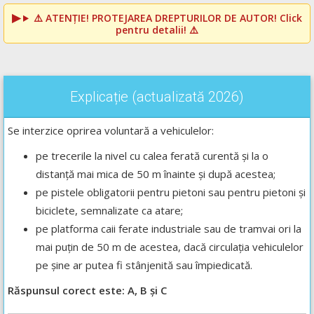
⚠️
ATENȚIE! PROTEJAREA DREPTURILOR DE AUTOR!
Click
pentru detalii! ⚠️
Explicație (actualizată 2026)
Se interzice oprirea voluntară a vehiculelor:
pe trecerile la nivel cu calea ferată curentă și la o
distanță mai mica de 50 m înainte și după acestea;
pe pistele obligatorii pentru pietoni sau pentru pietoni și
biciclete, semnalizate ca atare;
pe platforma caii ferate industriale sau de tramvai ori la
mai puțin de 50 m de acestea, dacă circulația vehiculelor
pe șine ar putea fi stânjenită sau împiedicată.
Răspunsul corect este: A, B și C