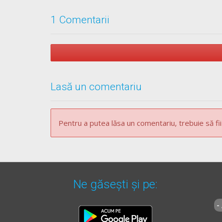
1 Comentarii
Lasă un comentariu
Pentru a putea lăsa un comentariu, trebuie să fii
Ne găsești și pe:
-