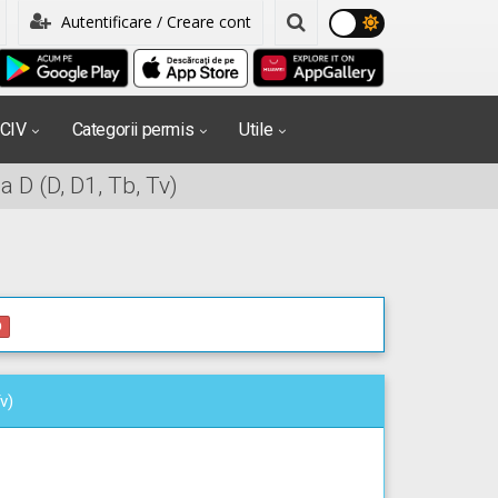
Autentificare / Creare cont
PCIV
Categorii permis
Utile
 D (D, D1, Tb, Tv)
0
v)