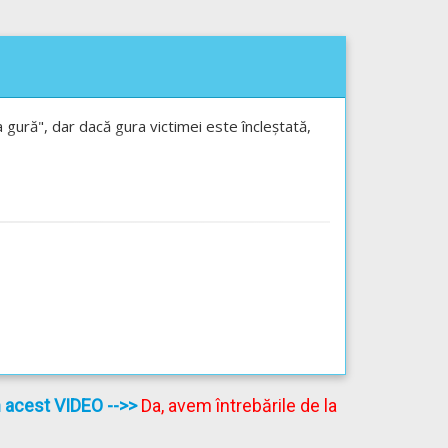
la gură", dar dacă gura victimei este încleștată,
în acest VIDEO
-->>
Da, avem întrebările de la