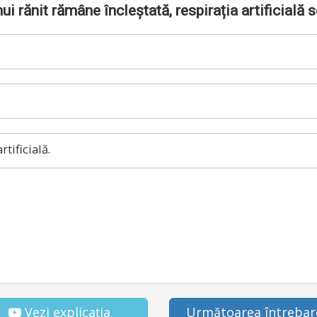
i rănit rămâne încleștată, respirația artificială 
tificială.
Vezi explicația
Următoarea întrebar