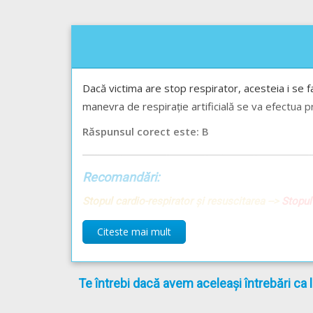
Dacă victima are stop respirator, acesteia i se fac
manevra de respirație artificială se va efectua prin
Răspunsul corect este: B
Recomandări:
Stopul cardio-respirator și resuscitarea -->
Stopul
Citeste mai mult
Te întrebi dacă avem aceleași întrebări ca 