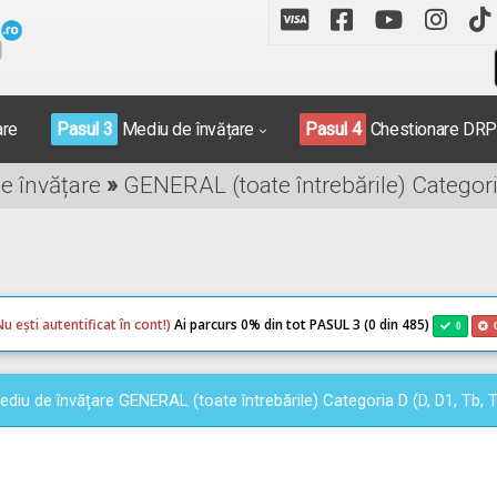
are
Pasul 3
Mediu de învățare
Pasul 4
Chestionare DR
de învățare
»
GENERAL (toate întrebările) Categoria
Nu ești autentificat în cont!)
Ai parcurs 0
% din tot PASUL 3 (0 din 485)
0
ediu de învățare GENERAL (toate întrebările) Categoria D (D, D1, Tb, T