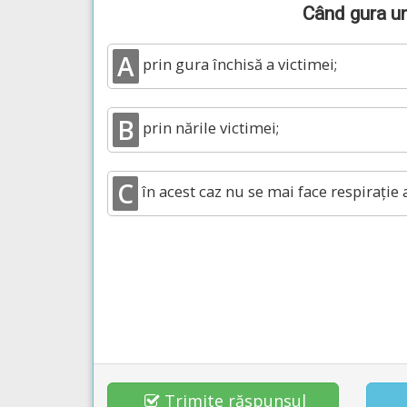
Când gura unu
A
prin gura închisă a victimei;
B
prin nările victimei;
C
în acest caz nu se mai face respirație ar
Trimite răspunsul