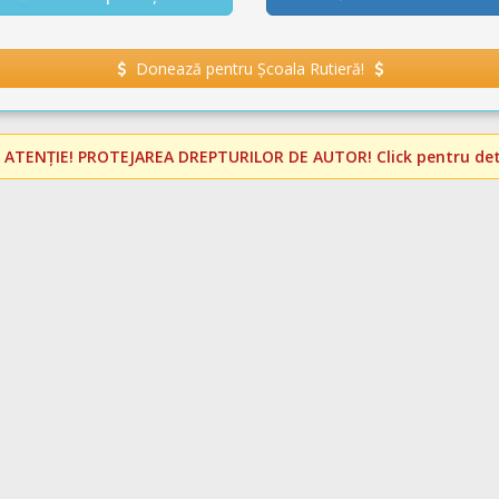
Donează pentru Școala Rutieră!
️
ATENȚIE! PROTEJAREA DREPTURILOR DE AUTOR!
Click pentru deta