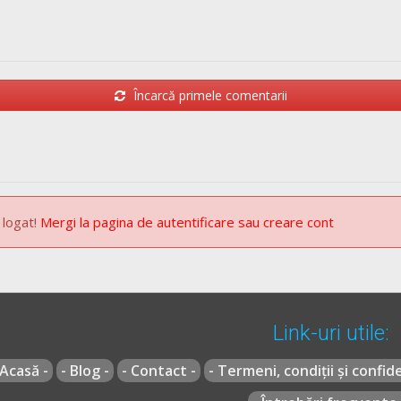
Încarcă primele comentarii
 logat!
Mergi la pagina de autentificare sau creare cont
Link-uri utile:
 Acasă -
- Blog -
- Contact -
- Termeni, condiții și confide