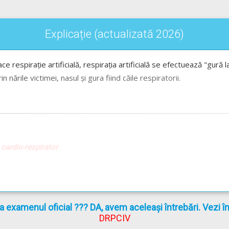
Explicație (actualizată 2026)
e respirație artificială, respirația artificială se efectuează "gură 
 nările victimei, nasul și gura fiind căile respiratorii.
 cardio-respirator
la examenul oficial ??? DA, avem aceleași întrebări. Vezi 
DRPCIV