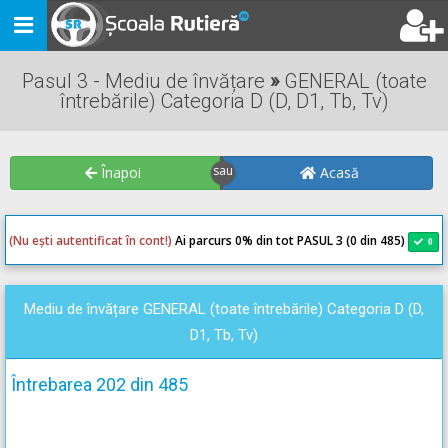
Toggle
navigation
Pasul 3 - Mediu de învățare
»
GENERAL (toate
întrebările) Categoria D (D, D1, Tb, Tv)
Înapoi
Acasă
(Nu ești autentificat în cont!)
Ai parcurs 0
% din tot PASUL 3 (0 din 485)
0
0
Mediu de învățare GENERAL (toate întrebările) Categoria D (D,
D1, Tb, Tv)
Întrebarea 202 din 485