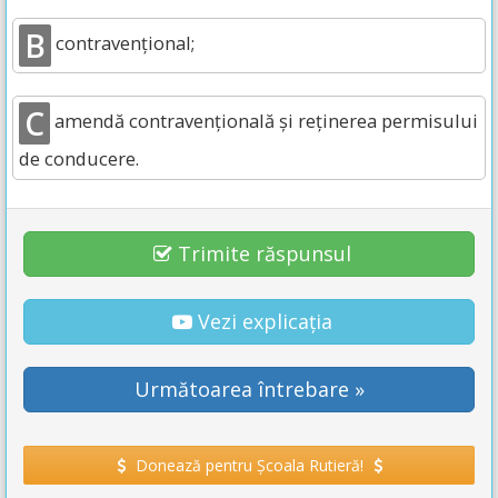
B
contravențional;
C
amendă contravențională și reținerea permisului
de conducere.
Trimite răspunsul
Vezi explicația
Următoarea întrebare »
Donează pentru Școala Rutieră!