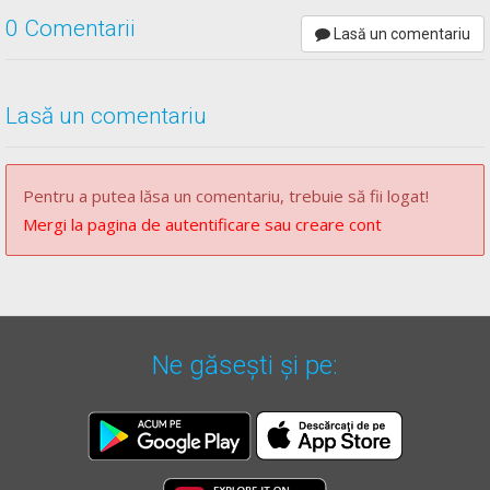
(2)
Conducerea pe drumurile publice a unui vehicul
0 Comentarii
Lasă un comentariu
pentru care legea prevede obligativitatea deținerii
permisului de conducere de către o persoană al cărei
permis de conducere este necorespunzător categoriei din
Lasă un comentariu
care face parte vehiculul respectiv ori al cărei permis i-a
fost retras sau anulat ori căreia exercitarea dreptului de a
conduce i-a fost suspendată sau care nu are dreptul de a
Pentru a putea lăsa un comentariu, trebuie să fii logat!
conduce autovehicule, tramvaie ori tractoare agricole sau
Mergi la pagina de autentificare sau creare cont
forestiere în România se pedepsește cu închisoare de la 6
luni la 3 ani sau cu amendă.
[...]
Ne găsești și pe:
OUG* - Articolul 111
(1)
Permisul de conducere sau dovada înlocuitoare a
acestuia se reţine în următoarele cazuri:
[...]