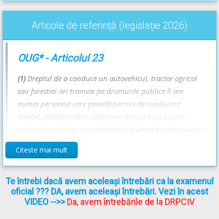
Răspunsul corect este: A
Articole de referință (legislație 2026)
Recomandări:
Diferența dintre infracțiuni și contravenții - Lecție Audio-Video --
OUG* - Articolul 23
>
Infracțiuni privind circulația pe drumurile publice; Diferența
dintre infracțiuni și contravenții
(1)
Dreptul de a conduce un autovehicul, tractor agricol
Infracțiuni în legătură cu conducerea unui vehicul neînmatriculat
sau forestier ori tramvai pe drumurile publice îl are
- Lecție Audio-Video -->
Infracțiuni privind circulația pe
numai persoana care posedă permis de conducere
drumurile publice; Diferența dintre infracțiuni și contravenții
valabil, corespunzător categoriei din care face parte
vehiculul respectiv, sau dovada înlocuitoare a acestuia cu
drept de circulaţie.
Citeste mai mult
[...]
Te întrebi dacă avem aceleași întrebări ca la examenul
Codul Penal*** - Articolul 335
oficial ??? DA, avem aceleași întrebări. Vezi în acest
VIDEO
-->>
Da, avem întrebările de la DRPCIV
[...]