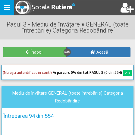
Toggle
navigation
Pasul 3 - Mediu de învățare
»
GENERAL (toate
întrebările) Categoria Redobândire
Înapoi
Acasă
(Nu ești autentificat în cont!)
Ai parcurs 0
% din tot PASUL 3 (0 din 554)
0
0
Mediu de învățare GENERAL (toate întrebările) Categoria
Redobândire
Întrebarea 94 din 554