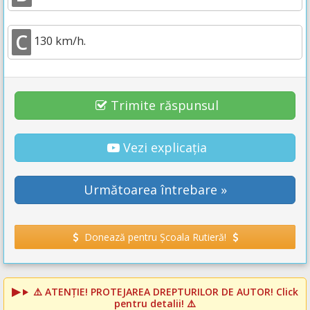
C
130 km/h.
Trimite răspunsul
Vezi explicația
Următoarea întrebare »
Donează pentru Școala Rutieră!
⚠️
ATENȚIE! PROTEJAREA DREPTURILOR DE AUTOR!
Click
pentru detalii! ⚠️