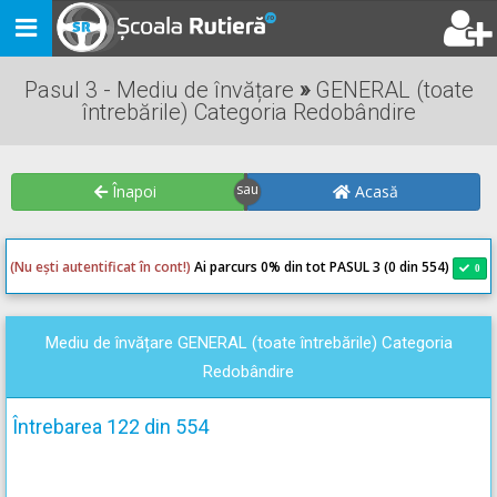
Toggle
navigation
Pasul 3 - Mediu de învățare
»
GENERAL (toate
întrebările) Categoria Redobândire
Înapoi
Acasă
(Nu ești autentificat în cont!)
Ai parcurs 0
% din tot PASUL 3 (0 din 554)
0
0
Mediu de învățare GENERAL (toate întrebările) Categoria
Redobândire
Întrebarea 122 din 554