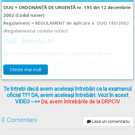
OUG = ORDONANŢĂ DE URGENŢĂ nr. 195 din 12 decembrie
2002 (Codul rutier)
Regulament = REGULAMENT de aplicare a OUG 195/2002
(Regulamentul codului rutier)
OUG
- Articolul 49
(1)
Limita maximă de viteză în localităţi este de 50 km/h.
(4)
Limitele maxime de viteză în afara localităților sunt:
Citeste mai mult
a)
pe autostrăzi - 130 km/h;
b)
pe drumurile expres - 120 km/h;
c)
pe drumurile naționale europene (E) - 100 km/h;
Te întrebi dacă avem aceleași întrebări ca la examenul
oficial ??? DA, avem aceleași întrebări. Vezi în acest
d)
pe celelalte categorii de drumuri - 90 km/h.
VIDEO
-->>
Da, avem întrebările de la DRPCIV
OUG - Articolul 50
(1)
Vitezele maxime admise în afara localităților pentru
0 Comentarii
Lasă un comentariu
categoriile de autovehicule prevăzute în anexa nr. 1 sunt
următoarele: