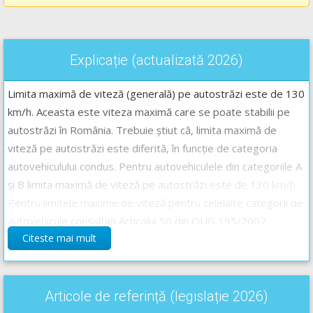
Explicație (actualizată 2026)
Limita maximă de viteză (generală) pe autostrăzi este de 130
km/h. Aceasta este viteza maximă care se poate stabilii pe
autostrăzi în România. Trebuie știut că, limita maximă de
viteză pe autostrăzi este diferită, în funcție de categoria
autovehiculului condus. Pentru autovehiculele din categoriile A
și B limita maximă de viteză pe autostrăzi este de 130 km/h.
Pentru limitele maxime de viteză pentru celelalte categorii de
autovehicule consultați Articolul 50 din OUG 195/2002,
Citeste mai mult
publicat mai jos.
Răspunsul corect este: C
Găsiți aici lecție video cu viteza de deplasare
--
Articole de referință (legislație 2026)
>
Codul Rutier - Viteza de deplasare