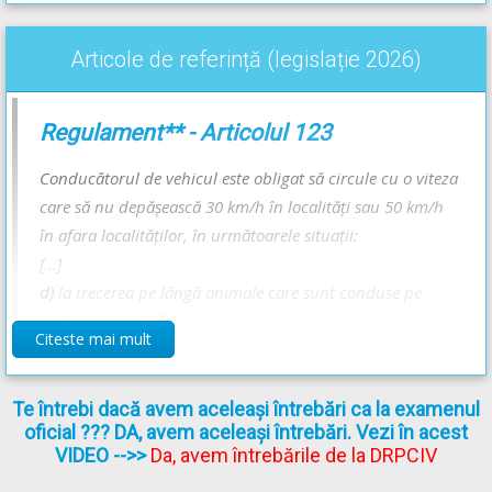
Recomandări:
Articole de referință (legislație 2026)
Explicațiile complete ale indicatoarelor -->
Animale
1
și
Animale 2
Regulament** - Articolul 123
Conducătorul de vehicul este obligat să circule cu o viteza
care să nu depăşească 30 km/h în localităţi sau 50 km/h
în afara localităţilor, în următoarele situaţii:
[...]
d)
la trecerea pe lângă animale care sunt conduse pe
partea carosabilă sau pe acostament;
Citeste mai mult
[...]
Te întrebi dacă avem aceleași întrebări ca la examenul
oficial ??? DA, avem aceleași întrebări. Vezi în acest
** Regulament =
REGULAMENT de aplicare a OUG
VIDEO
-->>
Da, avem întrebările de la DRPCIV
195/2002
actualizat
(Regulamentul codului rutier)