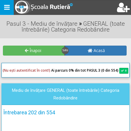
Toggle
navigation
Pasul 3 - Mediu de învățare
»
GENERAL (toate
întrebările) Categoria Redobândire
Înapoi
Acasă
(Nu ești autentificat în cont!)
Ai parcurs 0
% din tot PASUL 3 (0 din 554)
0
0
Mediu de învățare GENERAL (toate întrebările) Categoria
Redobândire
Întrebarea 202 din 554