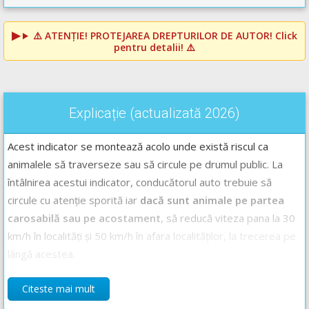
⚠️
ATENȚIE! PROTEJAREA DREPTURILOR DE AUTOR!
Click
pentru detalii! ⚠️
Explicație (actualizată 2026)
Acest indicator se montează acolo unde există riscul ca
animalele să traverseze sau să circule pe drumul public. La
întâlnirea acestui indicator, conducătorul auto trebuie să
circule cu atenție sporită iar
dacă sunt animale pe partea
carosabilă sau pe acostament
, să reducă viteza pana la 30
km/h în localități și 50 km/h în afara localităților, la trecerea pe
lângă acestea.
Răspunsul corect este: B
Citeste mai mult