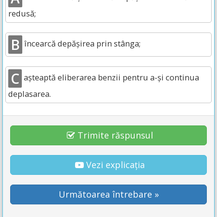
redusă;
B
încearcă depășirea prin stânga;
C
așteaptă eliberarea benzii pentru a-și continua
deplasarea.
Trimite răspunsul
Vezi explicația
Următoarea întrebare »