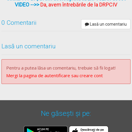
VIDEO
-->>
Da, avem întrebările de la DRPCIV
depăşeşte prin partea dreapta.
[...]
0 Comentarii
Lasă un comentariu
* OUG =
ORDONANŢĂ DE URGENŢĂ nr. 195 din 12 decembrie
2002
actualizată
(Codul rutier)
Lasă un comentariu
Pentru a putea lăsa un comentariu, trebuie să fii logat!
Mergi la pagina de autentificare sau creare cont
Ne găsești și pe: