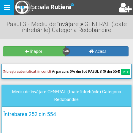
Toggle
navigation
Pasul 3 - Mediu de învățare
»
GENERAL (toate
întrebările) Categoria Redobândire
Înapoi
Acasă
(Nu ești autentificat în cont!)
Ai parcurs 0
% din tot PASUL 3 (0 din 554)
0
0
Mediu de învățare GENERAL (toate întrebările) Categoria
Redobândire
Întrebarea 252 din 554