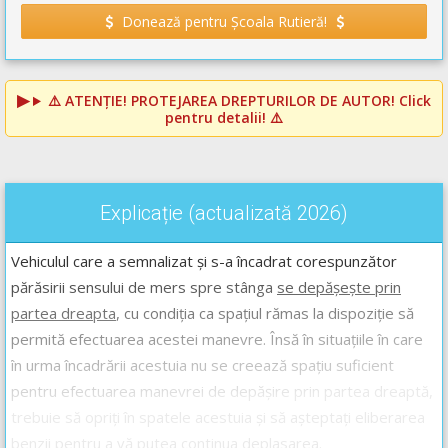
Donează pentru Școala Rutieră!
⚠️
ATENȚIE! PROTEJAREA DREPTURILOR DE AUTOR!
Click
pentru detalii! ⚠️
Explicație (actualizată 2026)
Vehiculul care a semnalizat și s-a încadrat corespunzător
părăsirii sensului de mers spre stânga
se depășește prin
partea dreapta
, cu condiția ca spațiul rămas la dispoziție să
permită efectuarea acestei manevre. Însă în situațiile în care
în urma încadrării acestuia nu se creează spațiu suficient
pentru efectuarea manevrei de depășire prin partea dreaptă,
trebuie să opriți în spatele acestuia și să așteptați eliberarea
benzii pentru a vă putea continua deplasarea.