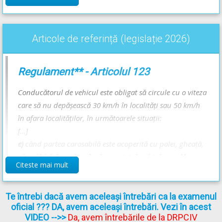
Recomandări:
Articole de referință (legislație 2026)
Vitezele maxime admise și cazuri de reducere a vitezei - Lecție
Audio-Video -->
Codul Rutier - Viteza de deplasare
Regulament** - Articolul 123
Conducătorul de vehicul este obligat să circule cu o viteza
care să nu depăşească 30 km/h în localităţi sau 50 km/h
în afara localităţilor, în următoarele situaţii:
[...]
e)
când partea carosabilă este acoperită cu polei, gheaţă,
zăpadă bătătorită, mâzgă sau piatră cubică umedă;
Citeste mai mult
[...]
Te întrebi dacă avem aceleași întrebări ca la examenul
oficial ??? DA, avem aceleași întrebări. Vezi în acest
** Regulament =
REGULAMENT de aplicare a OUG 195/2002
VIDEO
-->>
Da, avem întrebările de la DRPCIV
actualizat
(Regulamentul codului rutier)