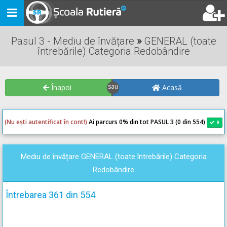
Toggle
navigation
Pasul 3 - Mediu de învățare
»
GENERAL (toate
întrebările) Categoria Redobândire
Înapoi
Acasă
(Nu ești autentificat în cont!)
Ai parcurs 0
% din tot PASUL 3 (0 din 554)
0
0
Mediu de învățare GENERAL (toate întrebările) Categoria
Redobândire
Întrebarea 361 din 554