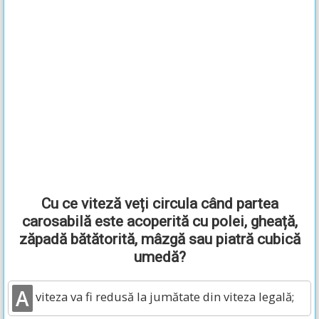
Cu ce viteză veți circula când partea
carosabilă este acoperită cu polei, gheață,
zăpadă bătătorită, mâzgă sau piatră cubică
umedă?
A
viteza va fi redusă la jumătate din viteza legală;