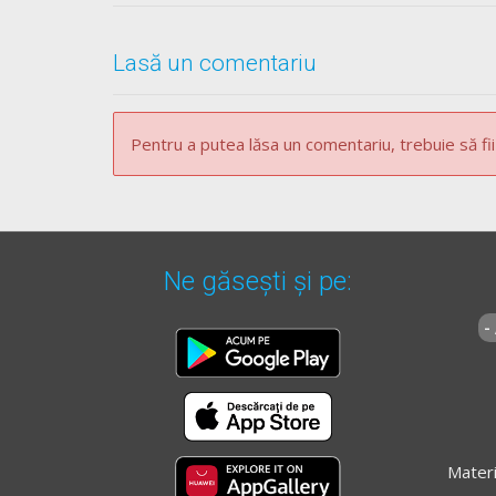
Lasă un comentariu
Pentru a putea lăsa un comentariu, trebuie să fii
Ne găsești și pe:
-
Materi