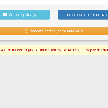
Vezi explicația
Următoarea întrebar
Donează pentru Școala Rutieră!
️
ATENȚIE! PROTEJAREA DREPTURILOR DE AUTOR!
Click pentru deta