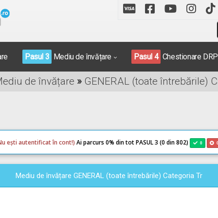
are
Pasul 3
Mediu de învățare
Pasul 4
Chestionare DR
Mediu de învățare
»
GENERAL (toate întrebările) C
Nu ești autentificat în cont!)
Ai parcurs 0
% din tot PASUL 3 (0 din 802)
0
Mediu de învățare GENERAL (toate întrebările) Categoria Tr