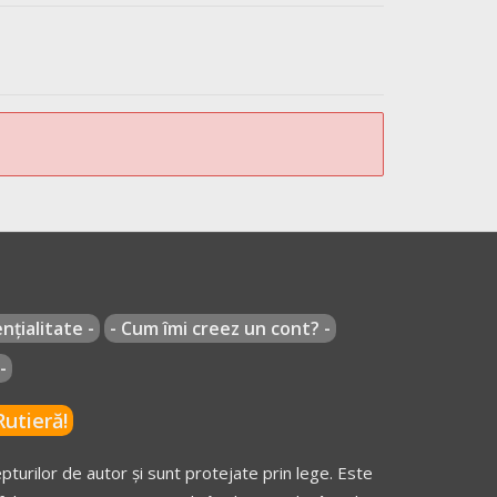
nțialitate -
- Cum îmi creez un cont? -
-
utieră!
turilor de autor și sunt protejate prin lege. Este