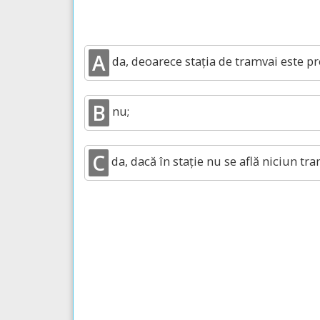
A
da, deoarece stația de tramvai este pr
B
nu;
C
da, dacă în stație nu se află niciun tra