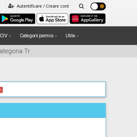
Autentificare / Creare cont
PCIV
Categorii permis
Utile
ategoria Tr
0