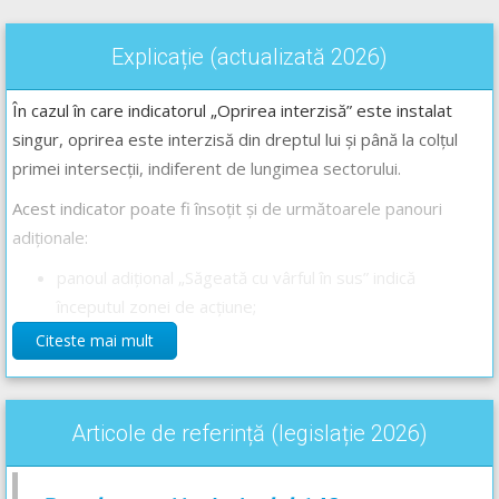
Explicație (actualizată 2026)
În cazul în care indicatorul „Oprirea interzisă” este instalat
singur, oprirea este interzisă din dreptul lui și până la colțul
primei intersecții, indiferent de lungimea sectorului.
Acest indicator poate fi însoțit și de următoarele panouri
adiționale:
panoul adițional „Săgeată cu vârful în sus” indică
începutul zonei de acțiune;
panoul adițional „Săgeată cu două vârfuri, unul în sus și
Citeste mai mult
altul în jos” înseamnă confirmarea zonei de acțiune;
panoul adițional „Săgeată cu vârful în jos” semnifică
sfârșitul zonei de acțiune a indicatorului;
Articole de referință (legislație 2026)
În situația din imagine, întâlnind indicatorul „Oprirea interzisă”
însoțit de panul adițional ”Săgeată cu vârful în jos” ce indică