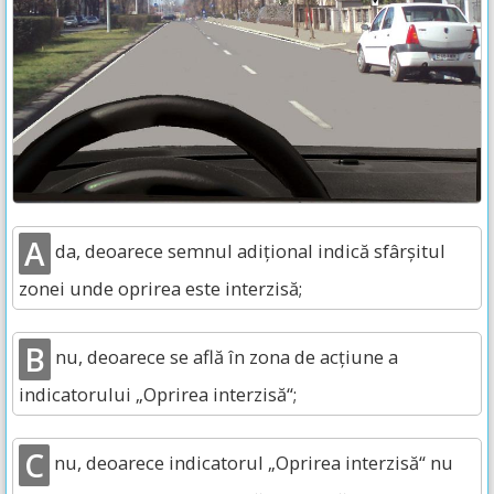
A
da, deoarece semnul adițional indică sfârșitul
zonei unde oprirea este interzisă;
B
nu, deoarece se află în zona de acțiune a
indicatorului „Oprirea interzisă“;
C
nu, deoarece indicatorul „Oprirea interzisă“ nu