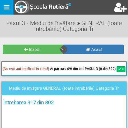
Toggle
navigation
Pasul 3 - Mediu de învățare
»
GENERAL (toate
întrebările) Categoria Tr
Înapoi
Acasă
(Nu ești autentificat în cont!)
Ai parcurs 0
% din tot PASUL 3 (0 din 802)
0
0
Mediu de învățare GENERAL (toate întrebările) Categoria Tr
Întrebarea 317 din 802