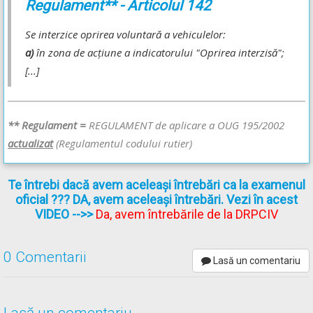
Regulament** - Articolul 142
sfârșitul zonei de acțiune a indicatorului, autoturismul alb este
oprit neregulamentar, deoarece acesta se află
în zona de
Se interzice oprirea voluntară a vehiculelor:
acțiune
a indicatorului „Oprirea interzisă”.
a)
în zona de acţiune a indicatorului "Oprirea interzisă";
[...]
Răspunsul corect este: B
Recomandări:
** Regulament =
REGULAMENT de aplicare a OUG 195/2002
actualizat
(Regulamentul codului rutier)
Explicațiile complete ale indicatoarelor -->
Oprirea
interzisă
și
Sfârșitul zonei de acțiune a indicatorului
Locurile în care este interzisă manevra de oprire - Lecție Audio-
Te întrebi dacă avem aceleași întrebări ca la examenul
Video -->
Codul Rutier - Oprirea, staționarea și parcarea
oficial ??? DA, avem aceleași întrebări. Vezi în acest
VIDEO
-->>
Da, avem întrebările de la DRPCIV
0 Comentarii
Lasă un comentariu
Lasă un comentariu