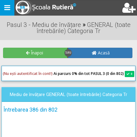
Toggle
navigation
Pasul 3 - Mediu de învățare
»
GENERAL (toate
întrebările) Categoria Tr
Înapoi
Acasă
(Nu ești autentificat în cont!)
Ai parcurs 0
% din tot PASUL 3 (0 din 802)
0
0
Mediu de învățare GENERAL (toate întrebările) Categoria Tr
Întrebarea 386 din 802