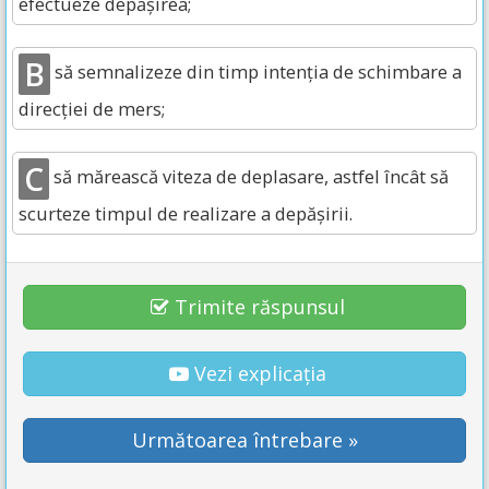
efectueze depășirea;
B
să semnalizeze din timp intenția de schimbare a
direcției de mers;
C
să mărească viteza de deplasare, astfel încât să
scurteze timpul de realizare a depășirii.
Trimite răspunsul
Vezi explicația
Următoarea întrebare »