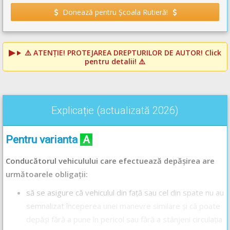
Donează pentru Școala Rutieră!
⚠️
ATENȚIE! PROTEJAREA DREPTURILOR DE AUTOR!
Click
pentru detalii! ⚠️
Explicație (actualizată 2026)
Pentru varianta
A
Conducătorul vehiculului care efectuează depășirea are
următoarele obligații:
să se asigure că vehiculul din față sau cel din spate nu au
semnalizat începerea unei manevre similare și că poate
depăși fără a pune în pericol sau fără a stânjeni circulația