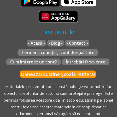
(1)
Conducătorul de vehicul este obligat să oprească
atunci când
:
a)
barierele sau semibarierele sunt coborâte, în curs de
coborâre sau de ridicare
;
Link-uri utile:
b)
semnalul cu lumini roșii și/sau semnalul sonor sunt în
funcțiune;
- Acasă -
- Blog -
- Contact -
c)
întâlnește indicatorul "Trecerea la nivel cu calea ferată
- Termeni, condiții și confidențialitate -
simplă, fără bariere", "Trecerea la nivel cu calea ferată
- Cum îmi creez un cont? -
- Întrebări frecvente -
dublă, fără bariere" sau "Oprire".
(2)
Vehiculele trebuie să oprească, în ordinea sosirii
, în
Donează! Susține Școala Rutieră!
locul în care există vizibilitate maxima asupra caii ferate
fără a trece de indicatoarele prevăzute la alin. (1) lit. c)
Materialele prezentate pe această aplicație web/mobile fac
sau, după caz, înaintea marcajului pentru oprire ori
obiectul drepturilor de autor și sunt protejate prin lege. Este
înaintea barierelor sau semibarierelor, când acestea sunt
permisă folosirea acestora doar în scop educațional personal.
închise, în curs de coborâre sau de ridicare
.
Pentru folosirea acestor materiale în alt scop decât cel
educațional personal vă rugăm să ne contactați.