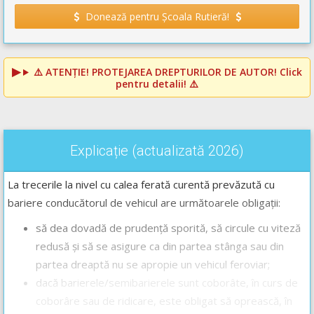
Donează pentru Școala Rutieră!
⚠️
ATENȚIE! PROTEJAREA DREPTURILOR DE AUTOR!
Click
pentru detalii! ⚠️
Explicație (actualizată 2026)
La trecerile la nivel cu calea ferată curentă prevăzută cu
bariere conducătorul de vehicul are următoarele obligații:
să dea dovadă de prudență sporită, să circule cu viteză
redusă și să se asigure ca din partea stânga sau din
partea dreaptă nu se apropie un vehicul feroviar;
dacă barierele/semibarierele sunt coborâte, în curs de
coborâre sau de ridicare, este obligat să oprească, în