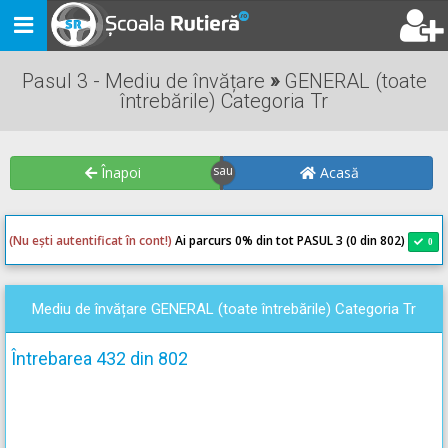
Toggle
navigation
Pasul 3 - Mediu de învățare
»
GENERAL (toate
întrebările) Categoria Tr
Înapoi
Acasă
(Nu ești autentificat în cont!)
Ai parcurs 0
% din tot PASUL 3 (0 din 802)
0
0
Mediu de învățare GENERAL (toate întrebările) Categoria Tr
Întrebarea 432 din 802