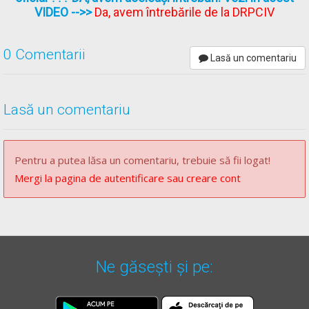
VIDEO
-->>
Da, avem întrebările de la DRPCIV
0 Comentarii
** Regulament =
REGULAMENT de aplicare a OUG 195/2002
Lasă un comentariu
actualizat
(Regulamentul codului rutier)
Lasă un comentariu
Pentru a putea lăsa un comentariu, trebuie să fii logat!
Mergi la pagina de autentificare sau creare cont
Ne găsești și pe: