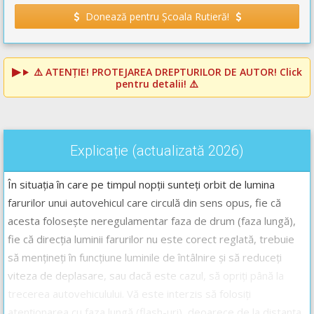
Donează pentru Școala Rutieră!
⚠️
ATENȚIE! PROTEJAREA DREPTURILOR DE AUTOR!
Click
pentru detalii! ⚠️
Explicație (actualizată 2026)
În situația în care pe timpul nopții sunteți orbit de lumina
farurilor unui autovehicul care circulă din sens opus, fie că
acesta folosește neregulamentar faza de drum (faza lungă),
fie că direcția luminii farurilor nu este corect reglată, trebuie
să mențineți în funcțiune luminile de întâlnire și să reduceți
viteza de deplasare, sau dacă este cazul, să opriți până la
trecerea autovehiculului. Vă este interzis să folosiți
atenționarea cu faza lungă (flash-uri), deoarece de la distanța