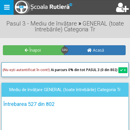
Toggle
navigation
Pasul 3 - Mediu de învățare
»
GENERAL (toate
întrebările) Categoria Tr
Înapoi
Acasă
(Nu ești autentificat în cont!)
Ai parcurs 0
% din tot PASUL 3 (0 din 802)
0
0
Mediu de învățare GENERAL (toate întrebările) Categoria Tr
Întrebarea 527 din 802