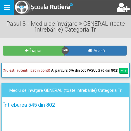
Toggle
navigation
Pasul 3 - Mediu de învățare
»
GENERAL (toate
întrebările) Categoria Tr
Înapoi
Acasă
(Nu ești autentificat în cont!)
Ai parcurs 0
% din tot PASUL 3 (0 din 802)
0
0
Mediu de învățare GENERAL (toate întrebările) Categoria Tr
Întrebarea 545 din 802