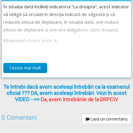
În situația dată întâlniți indicatorul “La dreapta”, acest indicator
vă obligă să circulați în direcția indicată de săgeată și să
reduceți viteza de deplasare, în situația dată, veți reduce
viteza de deplasare și veți vira obligatoriu către dreapta.
Răspunsul corect este: A
Recomandări:
Citeste mai mult
Explicația completă a indicatorului -->
La dreapta 1
Explicația completă a indicatorului -->
La dreapta 2
Te întrebi dacă avem aceleași întrebări ca la examenul
oficial ??? DA, avem aceleași întrebări. Vezi în acest
VIDEO
-->>
Da, avem întrebările de la DRPCIV
0 Comentarii
Lasă un comentariu