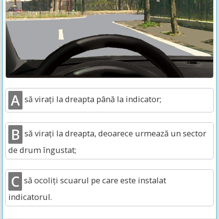
A
să virați la dreapta până la indicator;
B
să virați la dreapta, deoarece urmează un sector
de drum îngustat;
C
să ocoliți scuarul pe care este instalat
indicatorul.