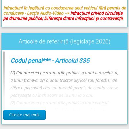
Infracțiuni în legătură cu conducerea unui vehicul fără permis de
conducere - Lecție Audio-Video -->
Infracțiuni privind circulația
pe drumurile publice; Diferența dintre infracțiuni și contravenții
Articole de referință (legislație 2026)
Codul penal*** - Articolul 335
(1)
Conducerea pe drumurile publice a unui autovehicul,
a unui tramvai ori a unui tractor agricol sau forestier de
către o persoană care nu posedă permis de conducere se
pedepsește cu închisoare de la unu la 5 ani.
(2)
Conducerea pe drumurile publice a unui vehicul
pentru care legea prevede obligativitatea deținerii
Citeste mai mult
permisului de conducere de către o persoană al cărei
permis de conducere este necorespunzător categoriei din