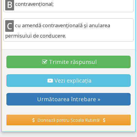
B
contravențional;
C
cu amendă contravențională și anularea
permisului de conducere.
Trimite răspunsul
Vezi explicația
Următoarea întrebare »
Donează pentru Școala Rutieră!