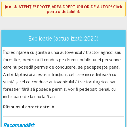
⚠️
ATENȚIE! PROTEJAREA DREPTURILOR DE AUTOR!
Click
pentru detalii! ⚠️
Explicație (actualizată 2026)
Încredințarea cu știință a unui autovehicul / tractor agricol sau
forestier, pentru a fi condus pe drumul public, unei persoane
care nu posedă permis de conducere, se pedepsește penal.
Ambii făptași ai acestei infracțiuni, cel care încredințează cu
știință și cel ce conduce autovehiculul / tractorul agricol sau
forestier fără să posede permis, vor fi pedepsiți penal, cu
închisoare de la unu la 5 ani.
Răspunsul corect este: A
Recomandări: