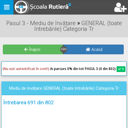
Toggle
navigation
Pasul 3 - Mediu de învățare
»
GENERAL (toate
întrebările) Categoria Tr
Înapoi
Acasă
(Nu ești autentificat în cont!)
Ai parcurs 0
% din tot PASUL 3 (0 din 802)
0
0
Mediu de învățare GENERAL (toate întrebările) Categoria Tr
Întrebarea 691 din 802