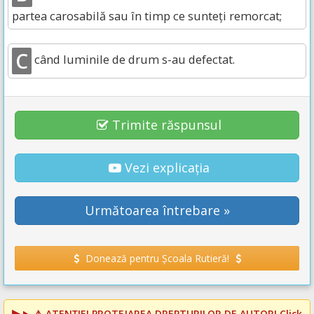
partea carosabilă sau în timp ce sunteți remorcat;
C
când luminile de drum s-au defectat.
Trimite răspunsul
Vezi explicația
Următoarea întrebare »
Donează pentru Școala Rutieră!
⚠️
ATENȚIE! PROTEJAREA DREPTURILOR DE AUTOR!
Click