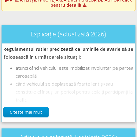
pentru detalii! ⚠️
Explicație (actualizată 2026)
Regulamentul rutier precizează ca luminile de avarie să se
folosească în următoarele situații:
atunci când vehiculul este imobilizat involuntar pe partea
carosabilă;
când vehiculul se deplasează foarte lent și/sau
constituie el însuși un pericol pentru ceilalți participanți la
trafic;
atunci când autovehiculul este remorcat.
Citeste mai mult
Conducătorii de autovehicule și tramvaie trebuie să pună în
funcțiune luminile de avarie, în mod succesiv, în ordinea opririi
și în cazul în care această manevră este impusă de blocarea