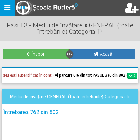
Toggle
navigation
Pasul 3 - Mediu de învățare
»
GENERAL (toate
întrebările) Categoria Tr
Înapoi
Acasă
(Nu ești autentificat în cont!)
Ai parcurs 0
% din tot PASUL 3 (0 din 802)
0
0
Mediu de învățare GENERAL (toate întrebările) Categoria Tr
Întrebarea 762 din 802