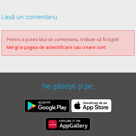
Lasă un comentariu
** Regulament =
REGULAMENT de aplicare a OUG
195/2002
actualizat
(Regulamentul codului rutier)
Pentru a putea lăsa un comentariu, trebuie să fii logat!
Mergi la pagina de autentificare sau creare cont
Ne găsești și pe: