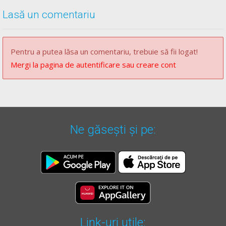
"Claxonarea interzisă".
Lasă un comentariu
(3)
Se exceptează de la prevederile alin. (2):
a)
conducătorii autovehiculelor cu regim de circulație
prioritară când se deplasează în acțiuni de intervenții sau
Pentru a putea lăsa un comentariu, trebuie să fii logat!
în misiuni care au caracter de urgență;
Mergi la pagina de autentificare sau creare cont
b)
conducătorii autovehiculelor care folosesc acest
semnal pentru evitarea unui pericol imediat.
** Regulament =
REGULAMENT de aplicare a OUG 195/2002
Ne găsești și pe:
actualizat
(Regulamentul codului rutier)
Link-uri utile: