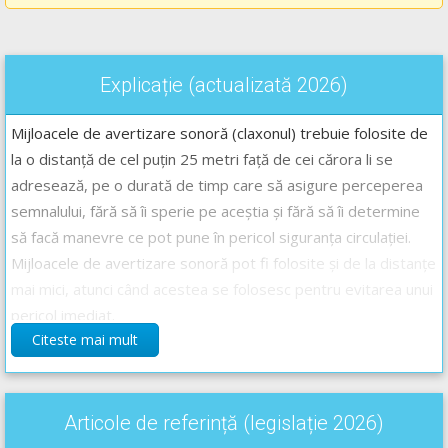
Explicație (actualizată 2026)
Mijloacele de avertizare sonoră (claxonul) trebuie folosite de
la o distanță de cel puțin 25 metri față de cei cărora li se
adresează, pe o durată de timp care să asigure perceperea
semnalului, fără să îi sperie pe aceștia și fără să îi determine
să facă manevre ce pot pune în pericol siguranța circulației.
Mijloacele de avertizare sonoră pot fi folosite și de la distanțe
mai mici, atunci când acestea se folosesc pentru evitarea unui
pericol imediat.
Citeste mai mult
Răspunsul corect este: C
Recomandări:
Articole de referință (legislație 2026)