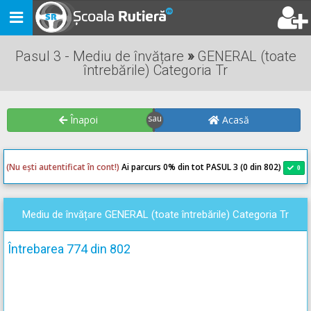
Toggle
navigation
Pasul 3 - Mediu de învățare
»
GENERAL (toate
întrebările) Categoria Tr
Înapoi
Acasă
(Nu ești autentificat în cont!)
Ai parcurs 0
% din tot PASUL 3 (0 din 802)
0
0
Mediu de învățare GENERAL (toate întrebările) Categoria Tr
Întrebarea 774 din 802