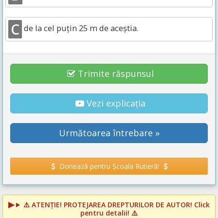
C
de la cel puțin 25 m de aceștia.
Trimite răspunsul
Vezi explicația
Următoarea întrebare »
Donează pentru Școala Rutieră!
⚠️
ATENȚIE! PROTEJAREA DREPTURILOR DE AUTOR!
Click
pentru detalii! ⚠️