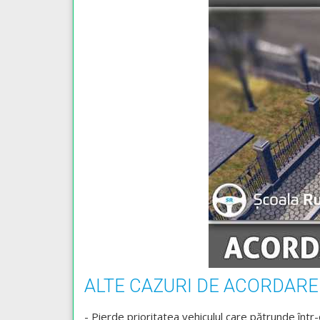
ALTE CAZURI DE ACORDARE
- Pierde prioritatea vehiculul care pătrunde într-o