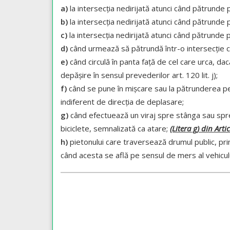
a)
la intersecţia nedirijată atunci când pătrunde
b)
la intersecţia nedirijată atunci când pătrund
c)
la intersecţia nedirijată atunci când pătrunde
d)
când urmează să pătrundă într-o intersecţie cu c
e)
când circulă în panta faţă de cel care urca, da
depăşire în sensul prevederilor art. 120 lit. j);
f)
când se pune în mişcare sau la pătrunderea pe 
indiferent de direcţia de deplasare;
g)
când efectuează un viraj spre stânga sau spre 
biciclete, semnalizată ca atare;
(Litera g) din Art
h)
pietonului care traversează drumul public, prin
când acesta se află pe sensul de mers al vehiculu