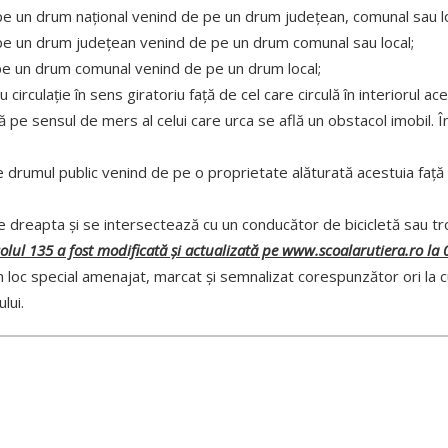
 pe un drum naţional venind de pe un drum judeţean, comunal sau lo
e pe un drum judeţean venind de pe un drum comunal sau local;
 pe un drum comunal venind de pe un drum local;
irculaţie în sens giratoriu faţă de cel care circulă în interiorul ace
că pe sensul de mers al celui care urca se află un obstacol imobil.
drumul public venind de pe o proprietate alăturată acestuia faţă d
dreapta și se intersectează cu un conducător de bicicletă sau trot
icolul 135 a fost modificată și actualizată pe www.scoalarutiera.ro la
 loc special amenajat, marcat şi semnalizat corespunzător ori la c
lui.