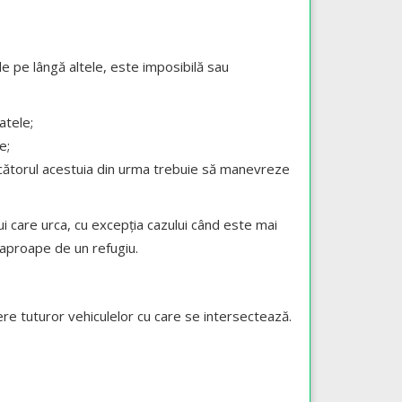
le pe lângă altele, este imposibilă sau
atele;
e;
ucătorul acestuia din urma trebuie să manevreze
i care urca, cu excepţia cazului când este mai
 aproape de un refugiu.
ere tuturor vehiculelor cu care se intersectează.