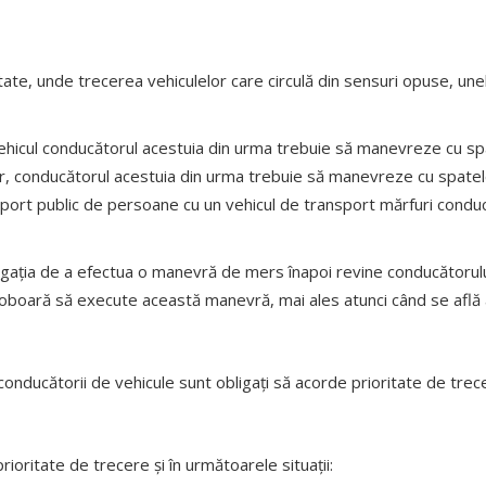
tate, unde trecerea vehiculelor care circulă din sensuri opuse, une
vehicul conducătorul acestuia din urma trebuie să manevreze cu sp
uşor, conducătorul acestuia din urma trebuie să manevreze cu spatel
nsport public de persoane cu un vehicul de transport mărfuri cond
ligaţia de a efectua o manevră de mers înapoi revine conducătorulu
 coboară să execute această manevră, mai ales atunci când se află
 conducătorii de vehicule sunt obligaţi să acorde prioritate de trec
ioritate de trecere şi în următoarele situaţii: