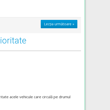
Lecția următoare »
ioritate
oritate acele vehicule care circulă pe drumul