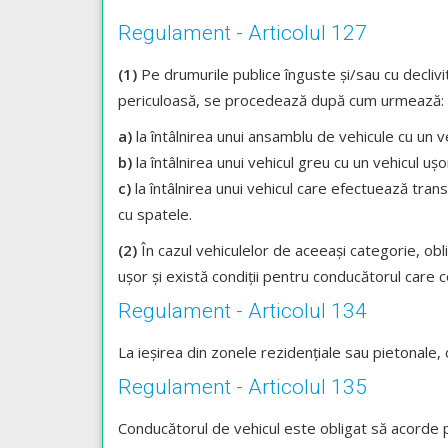
Regulament - Articolul 127
(1)
Pe drumurile publice înguste şi/sau cu declivi
periculoasă, se procedează după cum urmează:
a)
la întâlnirea unui ansamblu de vehicule cu un 
b)
la întâlnirea unui vehicul greu cu un vehicul 
c)
la întâlnirea unui vehicul care efectuează tra
cu spatele.
(2)
În cazul vehiculelor de aceeaşi categorie, ob
uşor şi există condiţii pentru conducătorul care
Regulament - Articolul 134
La ieşirea din zonele rezidenţiale sau pietonale,
Regulament - Articolul 135
Conducătorul de vehicul este obligat să acorde pr