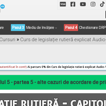
are
Pasul 3
Mediu de învățare
Pasul 4
Chestionare DR
 Cursuri
»
Curs de legislație rutieră explicat Audi
autentificat în cont!)
Ai parcurs 0% din Curs de legislație rutieră explicat Audio
ul 5 - partea 5 - alte cazuri de acordare de pr