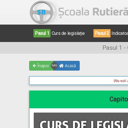
Pasul 1
Curs de legislație
Pasul 2
Indicato
Pasul 1 -
Înapoi
Acasă
(Nu ești 
Capitol