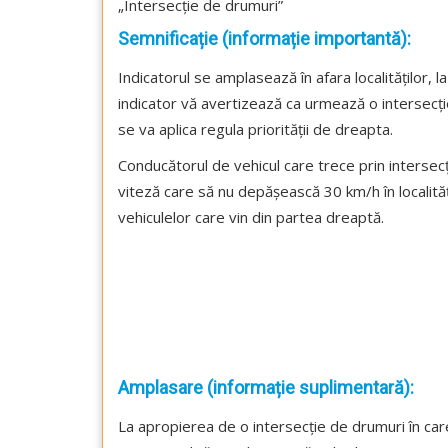
„Intersecție de drumuri”
Semnificație (informație importantă):
Indicatorul se amplasează în afara localităților, 
indicator vă avertizează ca urmează o intersecți
se va aplica regula priorității de dreapta.
Conducătorul de vehicul care trece prin intersecții
viteză care să nu depășească 30 km/h în localităț
vehiculelor care vin din partea dreaptă.
Amplasare (informație suplimentară):
La apropierea de o intersecție de drumuri în car