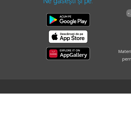
Ne găsești și pe:
-
Materi
perm