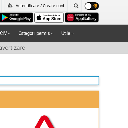
Autentificare / Creare cont
PCIV
Categorii permis
Utile
avertizare