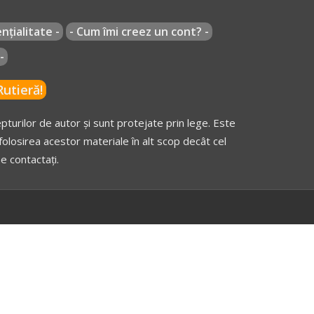
nțialitate -
- Cum îmi creez un cont? -
-
utieră!
turilor de autor și sunt protejate prin lege. Este
olosirea acestor materiale în alt scop decât cel
e contactați.