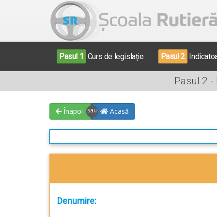
Pasul 1
Curs de legislație
Pasul 2
Indicato
Pasul 2 -
Înapoi
Acasă
Denumire: