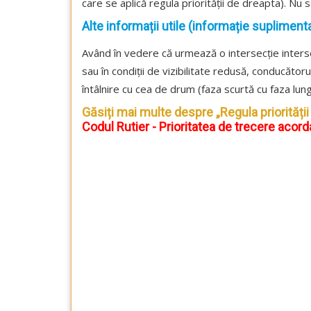
care se aplică regula priorității de dreapta). Nu se
Alte informații utile (informație suplimenta
Având în vedere că urmează o intersecție interse
sau în condiții de vizibilitate redusă, conducăto
întâlnire cu cea de drum (faza scurtă cu faza lung
Găsiți mai multe despre „Regula priorității
Codul Rutier - Prioritatea de trecere acord