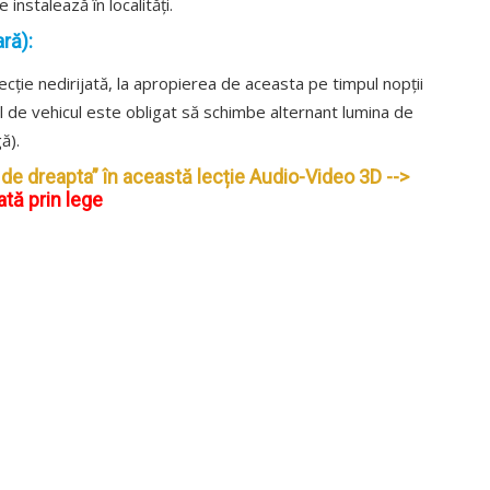
 instalează în localități.
ră):
cție nedirijată, la apropierea de aceasta pe timpul nopții
rul de vehicul este obligat să schimbe alternant lumina de
ă).
 de dreapta” în această lecție Audio-Video 3D -->
ată prin lege