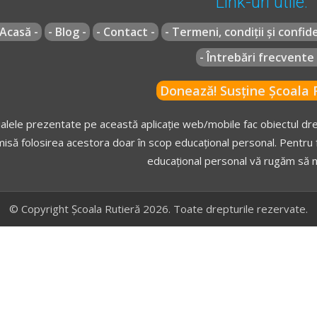
Link-uri utile:
 Acasă -
- Blog -
- Contact -
- Termeni, condiții și confide
- Întrebări frecvente 
Donează! Susține Școala R
alele prezentate pe această aplicație web/mobile fac obiectul drep
isă folosirea acestora doar în scop educațional personal. Pentru f
educațional personal vă rugăm să n
© Copyright Școala Rutieră 2026. Toate drepturile rezervate.