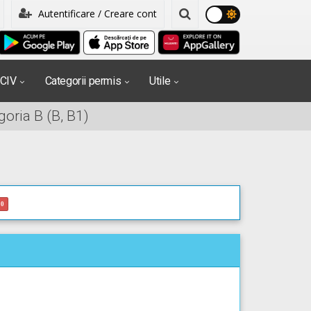
Autentificare / Creare cont
PCIV
Categorii permis
Utile
oria B (B, B1)
0