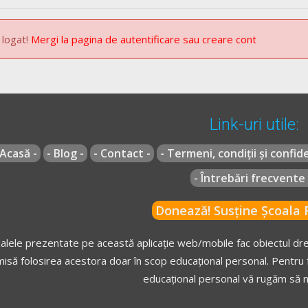
mnalizare - Lecție Audio-Video -->
Codul Rutier - Starea tehnică a ve
 logat!
Mergi la pagina de autentificare sau creare cont
ule în timpul deplasării - Lecție Audio-Video -->
Codul Rutier - Obligaț
Link-uri utile:
 publice conducătorii de autovehicule și tractoare agricole sau forest
 circulația diurnă.
(Alineatul (2) a fost modificat și actualizat pe www
 Acasă -
- Blog -
- Contact -
- Termeni, condiții și confide
- Întrebări frecvente 
Donează! Susține Școala R
alele prezentate pe această aplicație web/mobile fac obiectul drep
isă folosirea acestora doar în scop educațional personal. Pentru f
 situaţii:
educațional personal vă rugăm să n
 partea carosabilă;
u constituie el însuși un pericol pentru ceilalți participanți la trafic