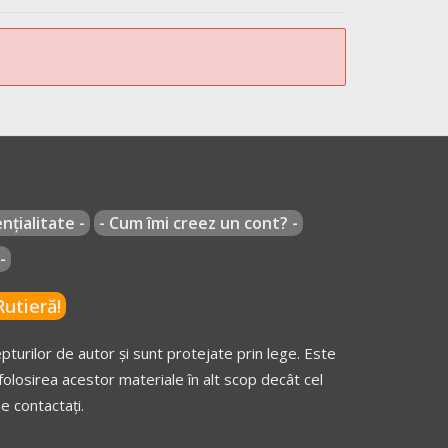
hiculelor și sistemul de iluminare și semnalizare
ii, interdicții și conducerea agresivă
iere sunt obligați să folosească și în timpul
.scoalarutiera.ro la 16-06-2023)
nțialitate -
- Cum îmi creez un cont? -
-
utieră!
turilor de autor și sunt protejate prin lege. Este
olosirea acestor materiale în alt scop decât cel
e contactați.
;