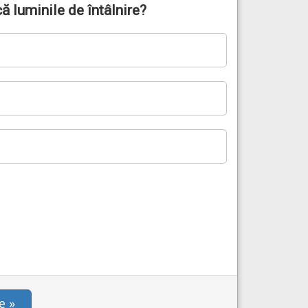
că luminile de întâlnire?
e »