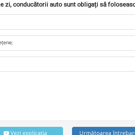
de zi, conducătorii auto sunt obligați să foloseas
ețene;
Vezi explicația
Următoarea întrebar