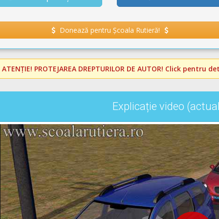
Donează pentru Școala Rutieră!
️
ATENȚIE! PROTEJAREA DREPTURILOR DE AUTOR!
Click pentru deta
Explicație video (actua