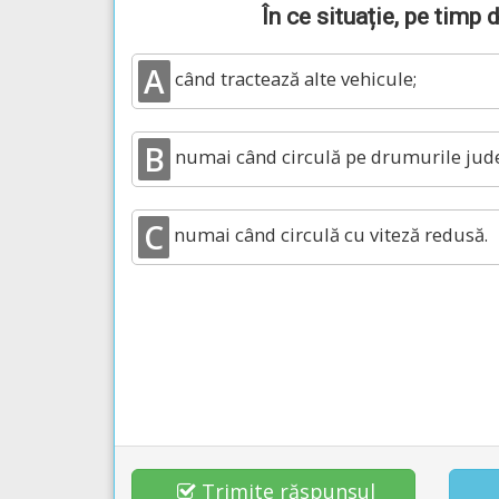
În ce situație, pe timp 
A
când tractează alte vehicule;
B
numai când circulă pe drumurile jud
C
numai când circulă cu viteză redusă.
Trimite răspunsul