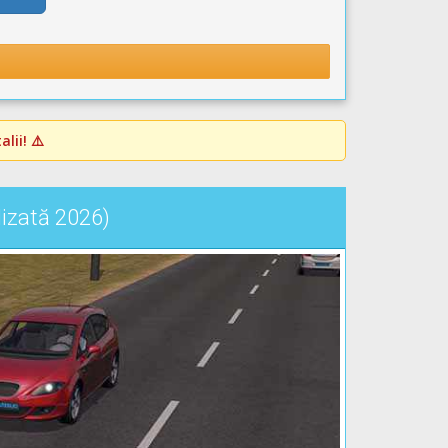
lii! ⚠️
lizată 2026)