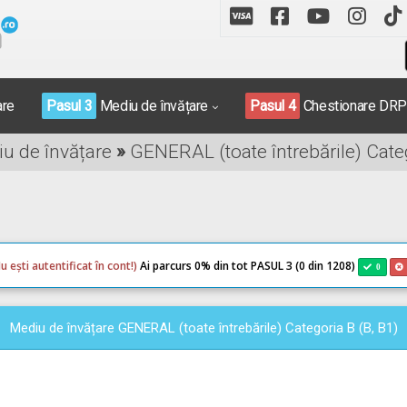
are
Pasul 3
Mediu de învățare
Pasul 4
Chestionare DR
iu de învățare
»
GENERAL (toate întrebările) Categ
u ești autentificat în cont!)
Ai parcurs 0
% din tot PASUL 3 (0 din 1208)
0
Mediu de învățare GENERAL (toate întrebările) Categoria B (B, B1)