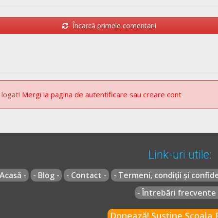
Încarcă primele comentarii
 logat!
Mergi la pagina de autentificare sau creare cont
Link-uri utile:
 Acasă -
- Blog -
- Contact -
- Termeni, condiții și confide
- Întrebări frecvente 
Donează! Susține Școala R