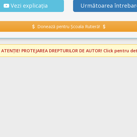
Vezi explicația
Următoarea întrebar
Donează pentru Școala Rutieră!
️
ATENȚIE! PROTEJAREA DREPTURILOR DE AUTOR!
Click pentru deta