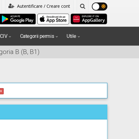
Autentificare / Creare cont
PCIV
Categorii permis
Utile
oria B (B, B1)
0