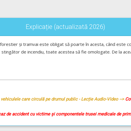
Explicație (actualizată 2026)
 forestier și tramvai este obligat să poarte în acesta, când este 
 un stingător de incendiu, toate acestea să fie omologate. De la ac
vehiculele care circulă pe drumul public - Lecție Audio-Video -->
Cod
 caz de accident cu victime și componentele trusei medicale de prim