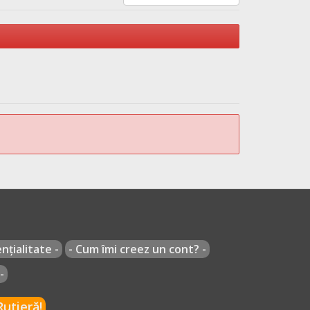
nțialitate -
- Cum îmi creez un cont? -
-
utieră!