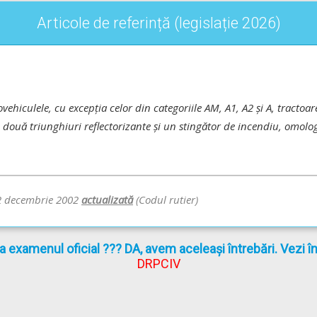
Articole de referință (legislație 2026)
hiculele, cu excepția celor din categoriile AM, A1, A2 și A, tractoare
, două triunghiuri reflectorizante și un stingător de incendiu, omolo
 decembrie 2002
actualizată
(Codul rutier)
la examenul oficial ??? DA, avem aceleași întrebări. Vezi 
DRPCIV