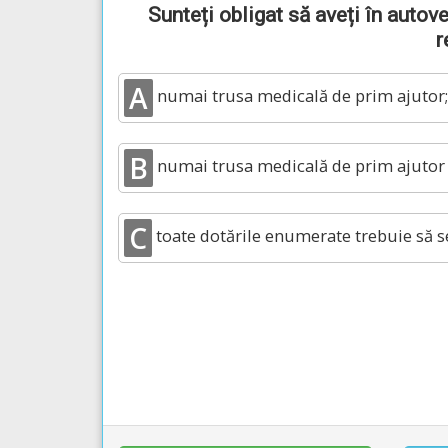
Sunteți obligat să aveți în autove
r
A
numai trusa medicală de prim ajutor;
B
numai trusa medicală de prim ajutor ș
C
toate dotările enumerate trebuie să se 