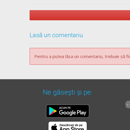
Lasă un comentariu
Pentru a putea lăsa un comentariu, trebuie să fii
Ne găsești și pe:
-