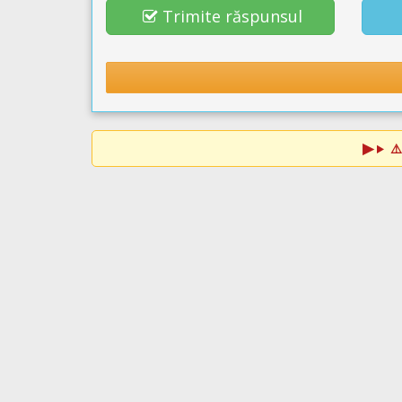
Trimite răspunsul
⚠