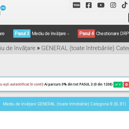
are
Pasul 3
Mediu de învățare
Pasul 4
Chestionare DR
iu de învățare
»
GENERAL (toate întrebările) Categ
u ești autentificat în cont!)
Ai parcurs 0
% din tot PASUL 3 (0 din 1208)
0
Mediu de învățare GENERAL (toate întrebările) Categoria B (B, B1)