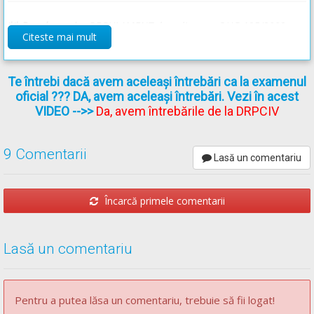
Recomandări:
** Regulament =
REGULAMENT de aplicare a OUG 195/2002
Explicațiile indicatoarelor -->
Oprirea interzisă
și
Săgeată cu
Citeste mai mult
vârful în sus
actualizat
(Regulamentul codului rutier)
Locurile în care este interzisă manevra de oprire - Lecție Audio-
Video -->
Codul Rutier - Oprirea, staționarea și parcarea
Te întrebi dacă avem aceleași întrebări ca la examenul
oficial ??? DA, avem aceleași întrebări. Vezi în acest
Diferența dintre Oprire și Staționare - Lecție Audio-Video --
VIDEO
-->>
Da, avem întrebările de la DRPCIV
>
Codul Rutier - Oprirea, staționarea și parcarea
9 Comentarii
Lasă un comentariu
Încarcă primele comentarii
Lasă un comentariu
Pentru a putea lăsa un comentariu, trebuie să fii logat!