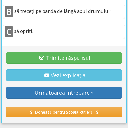
B
să treceți pe banda de lângă axul drumului;
C
să opriți.
Trimite răspunsul
Vezi explicația
Următoarea întrebare »
Donează pentru Școala Rutieră!