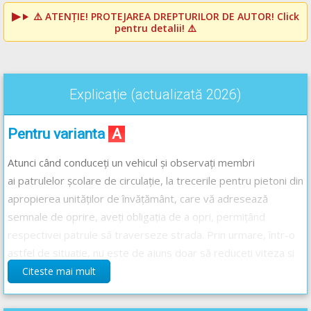
⚠️
ATENȚIE! PROTEJAREA DREPTURILOR DE AUTOR!
Click
pentru detalii! ⚠️
Explicație (actualizată 2026)
Pentru varianta
A
Atunci când conduceți un vehicul și observați membri
ai patrulelor școlare de circulație, la trecerile pentru pietoni din
apropierea unităților de învățământ, care vă adresează
semnale de oprire, aveți obligația de a opri, permițând
respectivei patrule să traverseze strada. Prin urmare, într-o
astfel de situație, nu este de ajuns doar să reduceți viteza și
să circulați cu atenție, deoarece oprirea este obligatorie.
Citeste mai mult
A nu se confunda „
membri ai patrulelor școlare de circulație
”