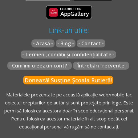
Regulament** - Articolul 89
Link-uri utile:
(1)
Oprirea participanţilor la trafic este obligatorie şi la
semnalele date de:
- Acasă -
- Blog -
- Contact -
[...]
- Termeni, condiții și confidențialitate -
e)
membrii patrulelor şcolare de circulaţie, la trecerile
pentru pietoni din apropierea unităţilor de învăţământ;
- Cum îmi creez un cont? -
- Întrebări frecvente -
[...]
Donează! Susține Școala Rutieră!
Regulament** - Articolul 90
Materialele prezentate pe această aplicație web/mobile fac
obiectul drepturilor de autor și sunt protejate prin lege. Este
Persoanele prevăzute la art. 88 alin. (1) şi la art. 89 alin.
permisă folosirea acestora doar în scop educațional personal.
(1) lit. a)-e) care dirijează circulaţia trebuie să fie echipate
Pentru folosirea acestor materiale în alt scop decât cel
şi plasate astfel încât să poată fi observate şi recunoscute
educațional personal vă rugăm să ne contactați.
cu uşurinţă de către participanţii la trafic.