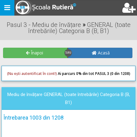
Toggle
navigation
Pasul 3 - Mediu de învățare
»
GENERAL (toate
întrebările) Categoria B (B, B1)
Înapoi
Acasă
(Nu ești autentificat în cont!)
Ai parcurs 0
% din tot PASUL 3 (0 din 1208)
0
0
Mediu de învățare GENERAL (toate întrebările) Categoria B (B,
B1)
Întrebarea 1003 din 1208