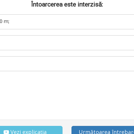
Întoarcerea este interzisă:
50 m;
Vezi explicația
Următoarea întrebar