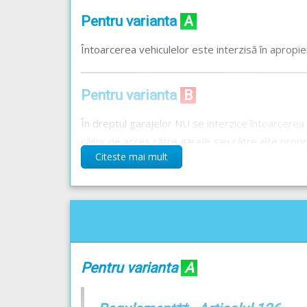
Pentru varianta
A
Întoarcerea vehiculelor este interzisă în apropie
Pentru varianta
B
În dreptul garajelor NU se interzice întoarcerea v
căilor de acces către garaje sau către alte propr
Citeste mai mult
Pentru varianta
C
Întoarcerea vehiculelor este interzisă pe treceri
Răspunsul corect este: A și C
Pentru varianta
A
Recomandări: