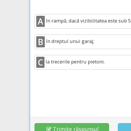
A
în rampă, dacă vizibilitatea este sub 
B
în dreptul unui garaj;
C
la trecerile pentru pietoni.
Trimite răspunsul