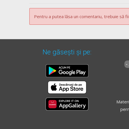
b)
în apropierea vârfurilor de rampa, când vizi
c)
în curbe şi în orice alte locuri unde vizibili
Pentru a putea lăsa un comentariu, trebuie să fii
[...]
Pentru varianta
B
Ne găsești și pe:
Regulament** - Articolul 143
-
Se interzice
staționarea
voluntară a vehicule
[...]
d)
în dreptul cailor de acces care deservesc p
[...]
Materi
perm
Pentru varianta
C