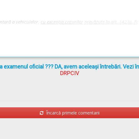
dul Rutier - Întoarcerea și mersul înapoi
 Audio-Video -->
Codul Rutier - Depășirea
untară a vehiculelor,
cu excepţia cazurilor prevăzute la art. 142 lit. f)
;
la examenul oficial ??? DA, avem aceleași întrebări. Vezi 
DRPCIV
usă sub 50 m;
Încarcă primele comentarii