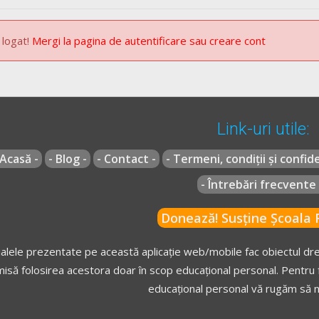
bilitatea este redusă sub 50 m;
tatea este redusă sub 50 m;
 logat!
Mergi la pagina de autentificare sau creare cont
Link-uri utile:
 Acasă -
- Blog -
- Contact -
- Termeni, condiții și confide
lor:
- Întrebări frecvente 
Donează! Susține Școala R
roprietățile alăturate drumurilor publice;
alele prezentate pe această aplicație web/mobile fac obiectul drep
isă folosirea acestora doar în scop educațional personal. Pentru f
educațional personal vă rugăm să n