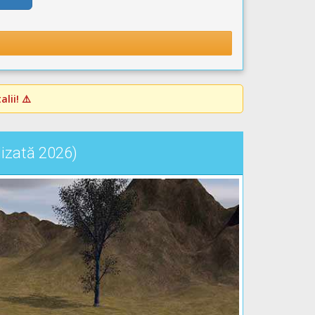
lii! ⚠️
lizată 2026)