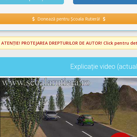
Donează pentru Școala Rutieră!
️
ATENȚIE! PROTEJAREA DREPTURILOR DE AUTOR!
Click pentru deta
Explicație video (actua