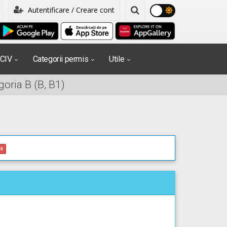
Autentificare / Creare cont
PCIV
Categorii permis
Utile
oria B (B, B1)
0