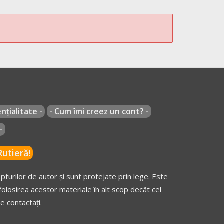
nțialitate -
- Cum îmi creez un cont? -
-
utieră!
turilor de autor și sunt protejate prin lege. Este
olosirea acestor materiale în alt scop decât cel
e contactați.