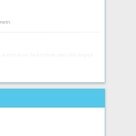
metri.
aceste locuri. Însă trebuie știut că în dreptul
.
estea.