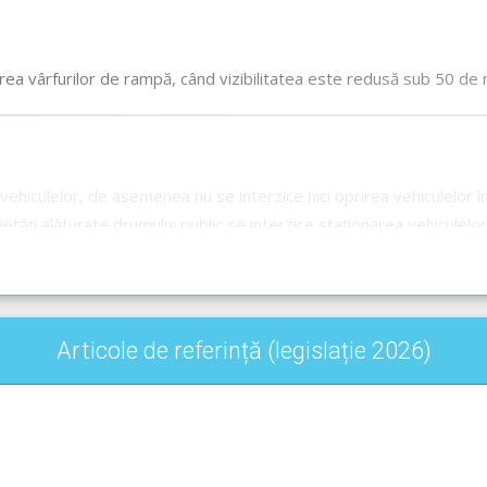
rea vârfurilor de rampă, când vizibilitatea este redusă sub 50 de 
ehiculelor, de asemenea nu se interzice nici oprirea vehiculelor în 
ietăți alăturate drumului public se interzice
staționarea
vehiculelor
le pentru pietoni ori la mai puțin de 25 de metri înainte și după ac
Articole de referință (legislație 2026)