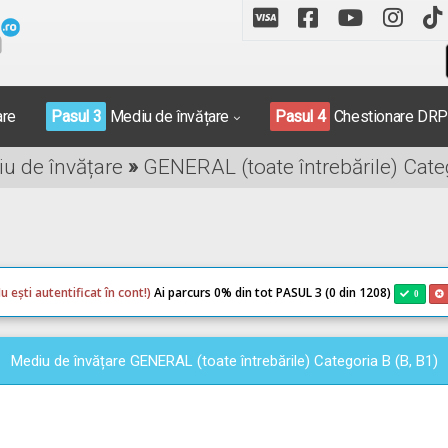
are
Pasul 3
Mediu de învățare
Pasul 4
Chestionare DR
iu de învățare
»
GENERAL (toate întrebările) Categ
u ești autentificat în cont!)
Ai parcurs 0
% din tot PASUL 3 (0 din 1208)
0
Mediu de învățare GENERAL (toate întrebările) Categoria B (B, B1)