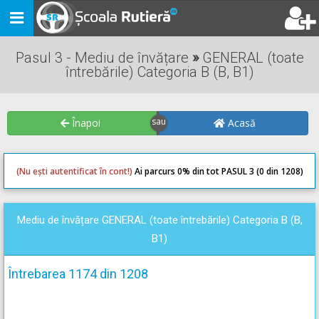
Toggle
navigation
Pasul 3 - Mediu de învățare
»
GENERAL (toate
întrebările) Categoria B (B, B1)
Înapoi
Acasă
(Nu ești autentificat în cont!)
Ai parcurs 0
% din tot PASUL 3 (0 din 1208)
0
0
Mediu de învățare GENERAL (toate întrebările) Categoria B (B,
B1)
Întrebarea 1174 din 1208