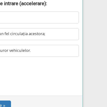
 intrare (accelerare):
n fel circulația acestora;
uror vehiculelor.
e »