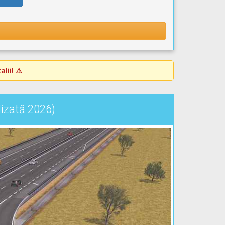
lii! ⚠️
lizată 2026)