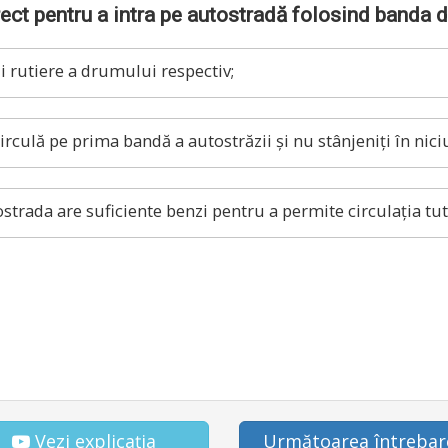
ct pentru a intra pe autostradă folosind banda de
i rutiere a drumului respectiv;
rculă pe prima bandă a autostrăzii și nu stânjeniți în niciu
ostrada are suficiente benzi pentru a permite circulația tut
Vezi explicația
Următoarea întrebar