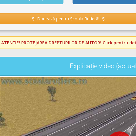
Donează pentru Școala Rutieră!
️
ATENȚIE! PROTEJAREA DREPTURILOR DE AUTOR!
Click pentru deta
Explicație video (actua