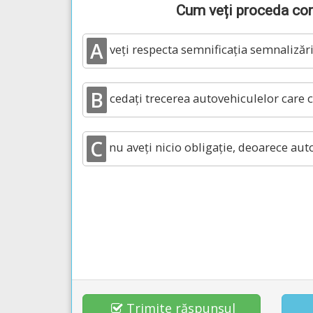
Cum veți proceda core
A
veți respecta semnificația semnalizări
B
cedați trecerea autovehiculelor care ci
C
nu aveți nicio obligație, deoarece aut
Trimite răspunsul