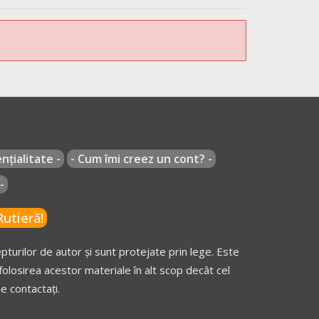
nțialitate -
- Cum îmi creez un cont? -
-
utieră!
turilor de autor și sunt protejate prin lege. Este
olosirea acestor materiale în alt scop decât cel
e contactați.