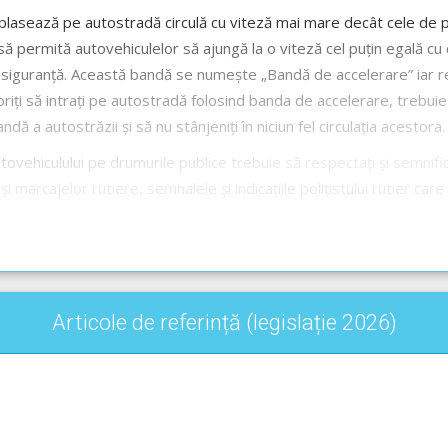
plasează pe autostradă circulă cu viteză mai mare decât cele de pe
 permită autovehiculelor să ajungă la o viteză cel puțin egală cu ce
 în siguranță. Această bandă se numește „Bandă de accelerare” iar r
riți să intrați pe autostradă folosind banda de accelerare, trebuie
ă a autostrăzii și să nu stânjeniți în niciun fel circulația acestora.
tovehiculului pe drumurile publice trebuie să respectați și semnifica
 marcajelor rutiere, semnalele și indicațiile polițistului rutier ca
Articole de referință (legislație 2026)
ție Audio-Video -->
Codul Rutier - Sensul și banda de circulație
cție Audio-Video -->
Codul Rutier - Autostrada și drumul expres
bandă de accelerare