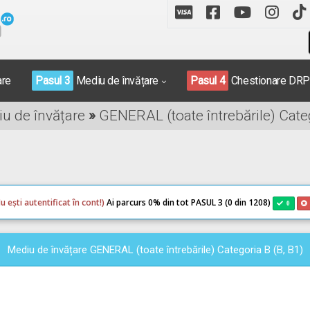
are
Pasul 3
Mediu de învățare
Pasul 4
Chestionare DR
iu de învățare
»
GENERAL (toate întrebările) Categ
u ești autentificat în cont!)
Ai parcurs 0
% din tot PASUL 3 (0 din 1208)
0
Mediu de învățare GENERAL (toate întrebările) Categoria B (B, B1)