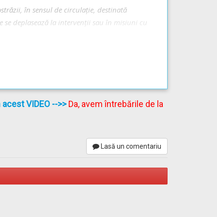
răzii, în sensul de circulație, destinată
re se deplasează la intervenții sau în misiuni cu
în acest VIDEO
-->>
Da, avem întrebările de la
e trecerea autovehiculelor care circulă pe
ă se angajeze pe banda de ieșire (de
Lasă un comentariu
ției semnalizării rutiere realizate prin
de avertizare luminoase sau sonore, de