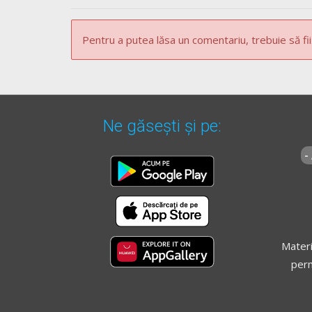
semnalizare temporară și semnalele conducător
[...]
Pentru a putea lăsa un comentariu, trebuie să fii
* OUG =
ORDONANŢĂ DE URGENŢĂ nr. 195 din 12
** Regulament =
REGULAMENT de aplicare a OU
Ne găsești și pe:
-
Materi
perm