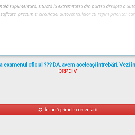
lă suplimentară, situată la extremitatea din partea dreapta a autost
ustificate, precum și circulației autovehiculelor cu regim prioritar ca
la examenul oficial ??? DA, avem aceleași întrebări. Vezi 
utostrăzi folosind banda de intrare (de accelerare) trebuie să cedez
DRPCIV
că în niciun fel circulaţia acestora.
ă părăsească autostrada sunt obligați să semnalizeze din timp și s
Încarcă primele comentarii
 în conformitate cu regulile de circulație și cu respectarea semnifica
ile polițistului rutier care dirijează circulația, semnalele speciale 