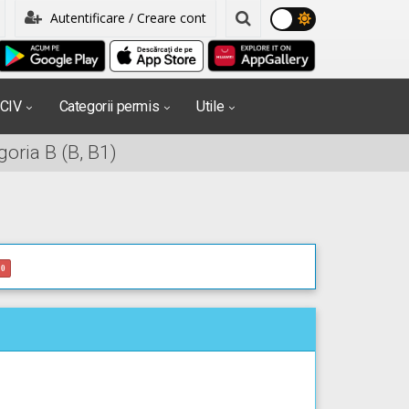
Autentificare / Creare cont
PCIV
Categorii permis
Utile
oria B (B, B1)
0