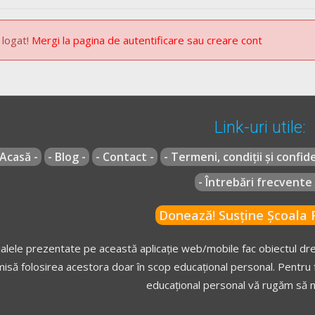
ilor de vehicule.
 logat!
Mergi la pagina de autentificare sau creare cont
 decembrie 2002
actualizată
(Codul rutier)
G 195/2002
actualizat
(Regulamentul codului rutier)
Link-uri utile:
 Acasă -
- Blog -
- Contact -
- Termeni, condiții și confide
- Întrebări frecvente 
Donează! Susține Școala R
alele prezentate pe această aplicație web/mobile fac obiectul drep
isă folosirea acestora doar în scop educațional personal. Pentru f
educațional personal vă rugăm să n