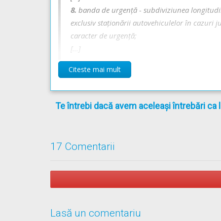
8.
banda de urgență - subdiviziunea longitudina
exclusiv staționării autovehiculelor în cazuri j
caracter de urgență;
[...]
Citeste mai mult
Regulament** - Articolul 169
Te întrebi dacă avem aceleași întrebări ca 
(1)
Conducătorii de autovehicule care intra pe a
prima bandă a autostrăzilor şi să nu stânjeneas
(2)
Conducătorii de autovehicule care urmează s
decelerare).
17 Comentarii
OUG* - Articolul 29
(1)
Circulația pe drumurile publice se desfășoară
Lasă un comentariu
mijloacele de semnalizare, semnalele și indicați