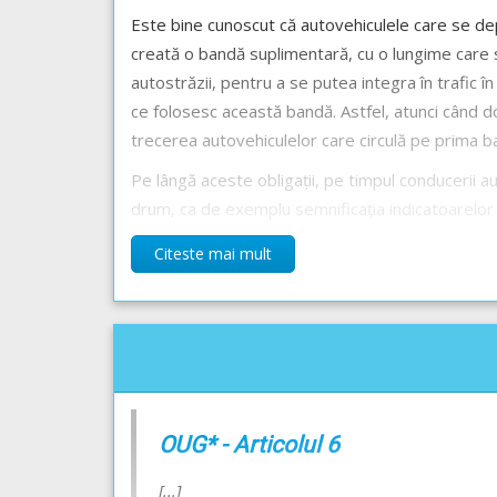
Este bine cunoscut că autovehiculele care se de
creată o bandă suplimentară, cu o lungime care să
autostrăzii, pentru a se putea integra în trafic
ce folosesc această bandă. Astfel, atunci când do
trecerea autovehiculelor care circulă pe prima band
Pe lângă aceste obligații, pe timpul conducerii au
drum, ca de exemplu semnificația indicatoarelor și
Răspunsul corect este: A și B
Citeste mai mult
Recomandări:
Benzile de circulație cu destinație specială - Lec
Circulația pe autostradă și pe drumul expres - Le
Explicația completă a marcajului -->
Marcaj pe o 
OUG* - Articolul 6
[...]