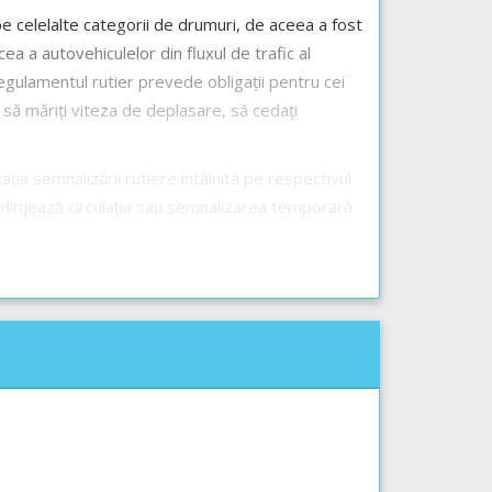
 celelalte categorii de drumuri, de aceea a fost
a a autovehiculelor din fluxul de trafic al
egulamentul rutier prevede obligații pentru cei
 să măriți viteza de deplasare, să cedați
ția semnalizării rutiere întâlnită pe respectivul
re dirijează circulația sau semnalizarea temporară