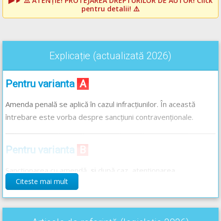
⚠️
ATENȚIE! PROTEJAREA DREPTURILOR DE AUTOR!
Click
pentru detalii! ⚠️
Explicație (actualizată 2026)
Pentru varianta
A
Amenda penală se aplică în cazul infracțiunilor. În această
întrebare este vorba despre sancțiuni contravenționale.
Pentru varianta
B
Sancționarea cu amendă,
și
după caz, atenționarea
Citeste mai mult
(avertismentul) nu poate fi aplicată. Ori se aplică amendă ori
se aplică avertisment verbal sau scris. Nu se poate aplica și
avertisment (atenționare) și amendă.