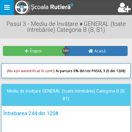
Toggle
navigation
Pasul 3 - Mediu de învățare
»
GENERAL (toate
întrebările) Categoria B (B, B1)
Înapoi
Acasă
(Nu ești autentificat în cont!)
Ai parcurs 0
% din tot PASUL 3 (0 din 1208)
0
0
Mediu de învățare GENERAL (toate întrebările) Categoria B (B,
B1)
Întrebarea 244 din 1208