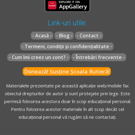
timp limitat;
c)
confiscarea bunurilor destinate săvârşirii
contravenţiilor prevăzute în prezenta ordonanţă de
Link-uri utile:
urgenţă ori folosite în acest scop;
d)
abrogată;
- Acasă -
- Blog -
- Contact -
e)
radierea din oficiu a înmatriculării sau înregistrării
- Termeni, condiții și confidențialitate -
vehiculului, în cazurile prevăzute la art. 17 alin. (4);
f)
abrogată;
- Cum îmi creez un cont? -
- Întrebări frecvente -
[...]
Donează! Susține Școala Rutieră!
Materialele prezentate pe această aplicație web/mobile fac
* OUG =
ORDONANŢĂ DE URGENŢĂ nr. 195 din 12 decembrie
obiectul drepturilor de autor și sunt protejate prin lege. Este
2002
actualizată
(Codul rutier)
permisă folosirea acestora doar în scop educațional personal.
Pentru folosirea acestor materiale în alt scop decât cel
educațional personal vă rugăm să ne contactați.