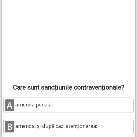
Care sunt sancțiunile contravenționale?
A
amenda penală;
B
amenda, și după caz, atenționarea;