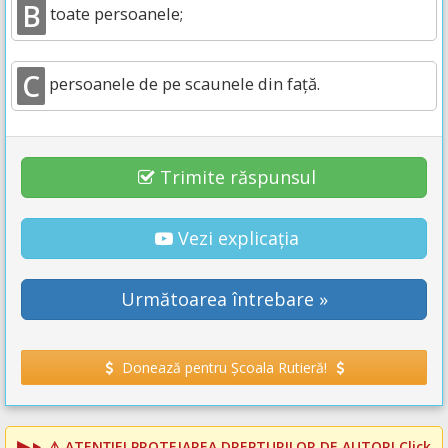
B
toate persoanele;
C
persoanele de pe scaunele din față.
Trimite răspunsul
Vezi explicația
Următoarea întrebare »
Donează pentru Școala Rutieră!
⚠️
ATENȚIE! PROTEJAREA DREPTURILOR DE AUTOR!
Click