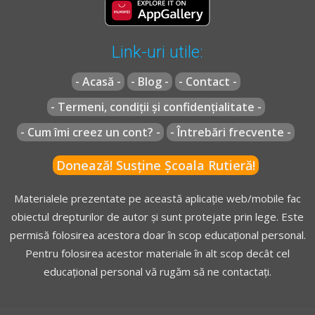
transporta pasageri;
d)
persoanele care au certificat medical în care să fie
menţionată afecţiunea care contraindică purtarea
Link-uri utile:
centurii de siguranţă;
e)
instructorii auto, pe timpul pregătirii practice a
- Acasă -
- Blog -
- Contact -
persoanelor care învăţa să conducă un autovehicul pe
- Termeni, condiții și confidențialitate -
drumurile publice sau examinatorul din cadrul
autorităţii competente în timpul desfăşurării probelor
- Cum îmi creez un cont? -
- Întrebări frecvente -
practice ale examenului pentru obţinerea permisului de
Donează! Susține Școala Rutieră!
conducere.
(5)
Persoanele prevăzute la alin. (4) lit. d) sunt obligate să
Materialele prezentate pe această aplicație web/mobile fac
aibă asupra lor certificatul medical, în conținutul căruia
obiectul drepturilor de autor și sunt protejate prin lege. Este
trebuie să fie menționată durata de valabilitate a
permisă folosirea acestora doar în scop educațional personal.
acestuia.
Pentru folosirea acestor materiale în alt scop decât cel
[...]
educațional personal vă rugăm să ne contactați.
* OUG =
ORDONANŢĂ DE URGENŢĂ nr. 195 din 12 decembrie