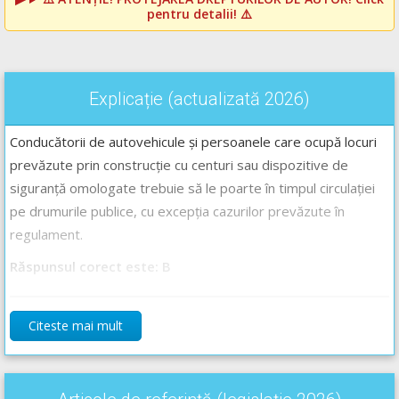
pentru detalii! ⚠️
Explicație (actualizată 2026)
Conducătorii de autovehicule și persoanele care ocupă locuri
prevăzute prin construcție cu centuri sau dispozitive de
siguranță omologate trebuie să le poarte în timpul circulației
pe drumurile publice, cu excepția cazurilor prevăzute în
regulament.
Răspunsul corect este: B
Recomandări:
Citeste mai mult
Obligațiile și interdicțiile conducătorilor de vehicule în timpul
deplasării - Lecție Audio-Video -->
Codul Rutier - Obligații,
interdicții și conducerea agresivă