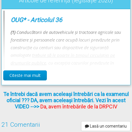
Articole de referință (legislație 2026)
Regulile ce trebuie respectate la transportul copiilor - Lecție
Audio-Video -->
Obligații și interdicții privind transportul
copiilor
OUG* - Articolul 36
(1)
Conducătorii de autovehicule şi tractoare agricole sau
forestiere şi persoanele care ocupă locuri prevăzute prin
construcţie cu centuri sau dispozitive de siguranţă
omologate
trebuie să le poarte în timpul circulaţiei pe
drumurile publice
, cu excepţia cazurilor prevăzute în
regulament.
Citeste mai mult
(1^1)
Conducătorii de autovehicule având locuri
prevăzute prin construcţie cu centuri de siguranţă
trebuie să informeze pasagerii cu privire la obligaţia
Te întrebi dacă avem aceleași întrebări ca la examenul
oficial ??? DA, avem aceleași întrebări. Vezi în acest
legală de a le purta în timpul circulaţiei pe drumurile
VIDEO
-->>
Da, avem întrebările de la DRPCIV
publice.
(1^2)
Conducătorii de autovehicule având locuri
21 Comentarii
prevăzute prin construcţie cu centuri de siguranţă au
Lasă un comentariu
obligaţia să se asigure că, pe timpul conducerii