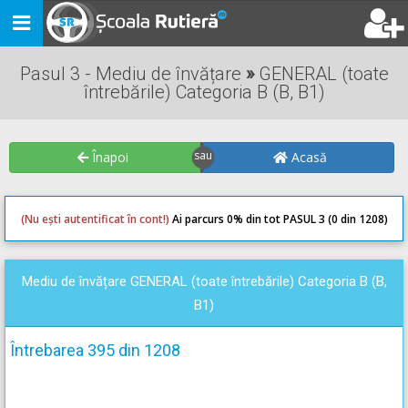
Toggle
navigation
Pasul 3 - Mediu de învățare
»
GENERAL (toate
întrebările) Categoria B (B, B1)
Înapoi
Acasă
(Nu ești autentificat în cont!)
Ai parcurs 0
% din tot PASUL 3 (0 din 1208)
0
0
Mediu de învățare GENERAL (toate întrebările) Categoria B (B,
B1)
Întrebarea 395 din 1208