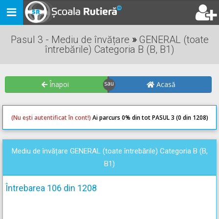
Toggle
navigation
Pasul 3 - Mediu de învățare
»
GENERAL (toate
întrebările) Categoria B (B, B1)
Înapoi
Acasă
(Nu ești autentificat în cont!)
Ai parcurs 0
% din tot PASUL 3 (0 din 1208)
0
0
Mediu de învățare GENERAL (toate întrebările) Categoria B (B,
B1)
Întrebarea 106 din 1208