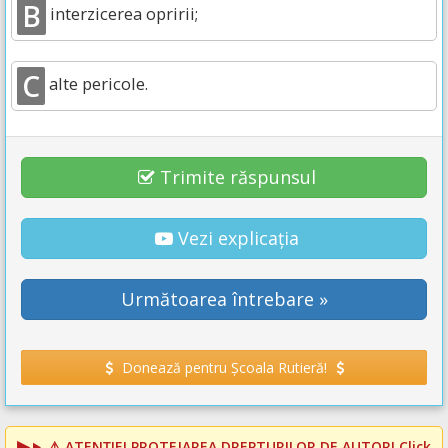
B
interzicerea opririi;
C
alte pericole.
Trimite răspunsul
Vezi explicația
Următoarea întrebare »
Donează pentru Școala Rutieră!
⚠️
ATENȚIE! PROTEJAREA DREPTURILOR DE AUTOR!
Click