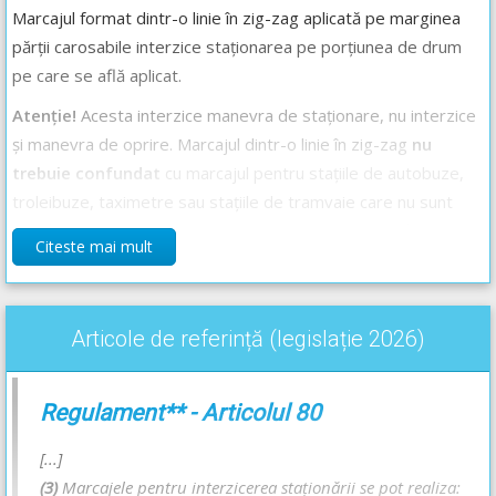
Marcajul format dintr-o linie în zig-zag aplicată pe marginea
părții carosabile interzice staționarea pe porțiunea de drum
pe care se află aplicat.
Atenție!
Acesta interzice manevra de staționare, nu interzice
și manevra de oprire. Marcajul dintr-o linie în zig-zag
nu
trebuie confundat
cu marcajul pentru stațiile de autobuze,
troleibuze, taximetre sau stațiile de tramvaie care nu sunt
prevăzute cu refugiu pentru pietoni care au, pe lângă linia în
Citeste mai mult
zig-zag, și inscripția „Bus”, „Taxi” sau „Tram”. Pe marcajul
dintr-o linie în zig-zag completat de inscripția „Bus”, „Taxi” sau
„Tram”, precum și la mai puțin de 25 de metri înainte și după
Articole de referință (legislație 2026)
acesta, se interzice manevra de oprire, precum și toate
manevrele care sunt interzise acolo unde este interzisă
manevra de oprire, mai exact staționarea, întoarcerea și
Regulament** - Articolul 80
mersul înapoi.
[...]
În concluzie, dacă marcajul dintr-o linie în zig-zag nu este
(3)
Marcajele pentru interzicerea staţionării se pot realiza: