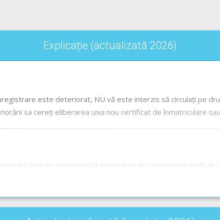
Explicație (actualizată 2026)
 înregistrare este deteriorat, NU vă este interzis să circulați pe dr
iorării sa cereți eliberarea unui nou certificat de înmatriculare sau
vehiculului care nu are încheiată asigurarea de răspundere civilă, î