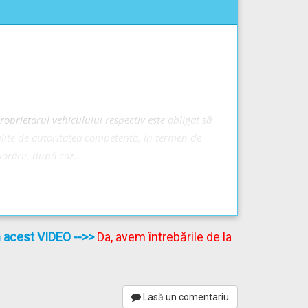
e care nu se percepe taxă de folosire a
proprietarul vehiculului respectiv este obligat să
bilite de autoritatea competentă, în termen de
nducerea agresivă
iorării, după caz.
ideo -->
Alte sancțiuni contravenționale și măsuri
în acest VIDEO
-->>
Da, avem întrebările de la
lor neasigurate obligatoriu de răspundere civilă
nmatriculării, precum și a vehiculelor
Lasă un comentariu