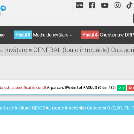
are
Pasul 3
Mediu de învățare
Pasul 4
Chestionare DR
de învățare
»
GENERAL (toate întrebările) Categoria
Nu ești autentificat în cont!)
Ai parcurs 0
% din tot PASUL 3 (0 din 485)
0
ediu de învățare GENERAL (toate întrebările) Categoria D (D, D1, Tb, T