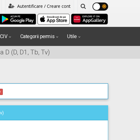
Autentificare / Creare cont
PCIV
Categorii permis
Utile
 D (D, D1, Tb, Tv)
0
v)