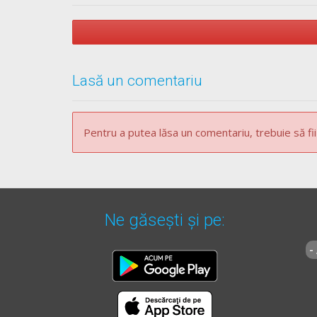
înregistrate al căror termen de valabilitate a i
[...]
LEGE RCA​**** - Articolul 3
Lasă un comentariu
Obligativitatea încheierii contractului RCA
Persoanele fizice sau juridice care au în propr
Pentru a putea lăsa un comentariu, trebuie să fii
pentru cazurile de răspundere civilă ca urmare 
LEGE RCA​**** - Articolul 37
Ne găsești și pe:
[...]
-
(9)
Încălcarea de către persoanele fizice sau jurid
contravenție și se sancționează cu amendă de la
documentului privind încheierea asigurării. Con
[...]