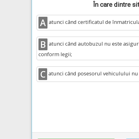
În care dintre s
A
atunci când certificatul de înmatricula
B
atunci când autobuzul nu este asigurat
conform legii;
C
atunci când posesorul vehiculului nu a