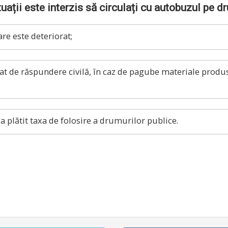
ituații este interzis să circulați cu autobuzul pe d
re este deteriorat;
 de răspundere civilă, în caz de pagube materiale produse 
 plătit taxa de folosire a drumurilor publice.