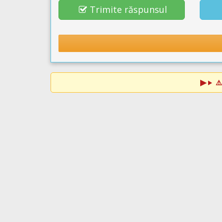
Trimite răspunsul
⚠