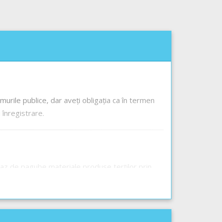
umurile publice, dar aveți obligația ca în termen
 înregistrare.
n caz de pagube materiale produse terților prin