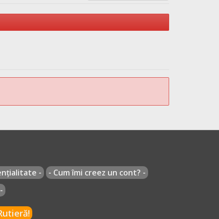
recum și tramvaie au obligația să se asigure
ale prevăzute la art. 2 pct. 18.
nțialitate -
- Cum îmi creez un cont? -
zute la art. 6 alin. (6) și (7) constituie
e/înregistrare a vehiculului până la prezentarea
-
utieră!