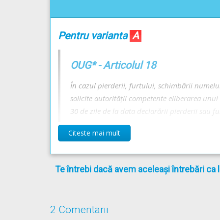
Taxa de folosire a drumurilor nu se percepe pe t
acestora, ca de exemplu în interiorul reședințelor
Pentru varianta
A
Răspunsul corect este: B
OUG* - Articolul 18
În cazul pierderii, furtului, schimbării numelui
Recomandări:
solicite autorităţii competente eliberarea unui
Obligațiile și interdicțiile conducătorilor de vehic
30 de zile de la data declarării pierderii sau f
Reținerea certificatului de înmatriculare și aplica
tehnico-administrative
Citeste mai mult
Pentru varianta
B
Te întrebi dacă avem aceleași întrebări ca 
OUG* - Articolul 10
(1)
Este interzisă circulația pe drumurile publ
2 Comentarii
auto pentru prejudicii produse terților prin ac