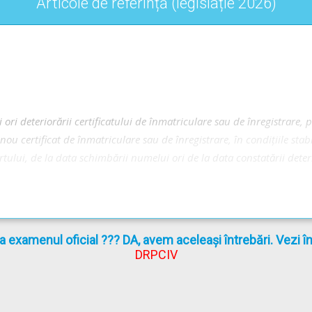
Articole de referință (legislație 2026)
oate categoriile de drumuri, deci se poate circula pe drumurile p
 de Județ sau a Municipiilor.
 ori deteriorării certificatului de înmatriculare sau de înregistrare, 
 nou certificat de înmatriculare sau de înregistrare, în condiţiile sta
ule - Lecție Audio-Video -->
Codul Rutier - Obligații, interdicții și co
urtului, de la data schimbării numelui ori de la data constatării deter
rea altor sancțiuni și măsuri tehnico-administrative - Lecție Audio-V
la examenul oficial ??? DA, avem aceleași întrebări. Vezi 
DRPCIV
ice a vehiculelor care nu corespund din punct de vedere tehnic, a ce
cidente de circulație, a celor pentru care a intervenit suspendarea î