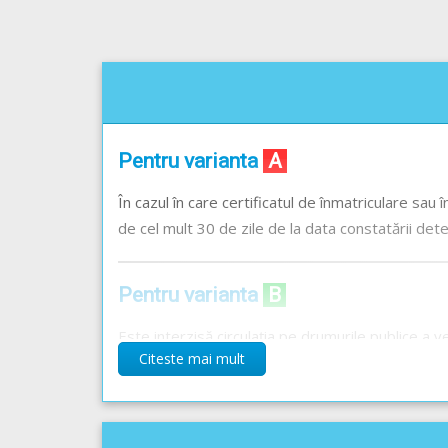
Pentru varianta
A
În cazul în care certificatul de înmatriculare sau
de cel mult 30 de zile de la data constatării deter
Pentru varianta
B
Este interzisă circulația pe drumurile publice a 
Citeste mai mult
accidente de circulație (RCA).
Pentru varianta
C