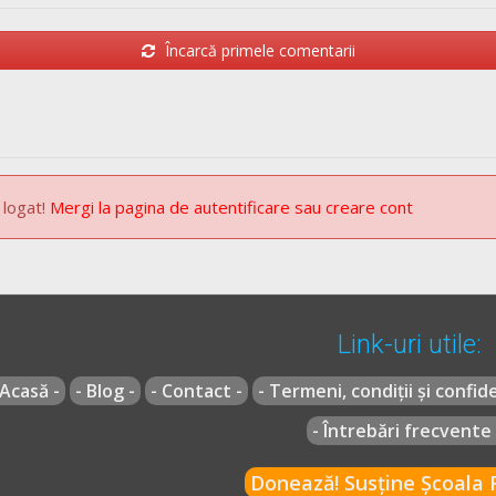
nspecției tehnice periodice a expirat ori este anulată.
Încarcă primele comentarii
ietate vehicule supuse înmatriculării sau înregistrării în România, p
 logat!
Mergi la pagina de autentificare sau creare cont
a prejudiciilor produse prin accidente de vehicule în limitele teritori
Link-uri utile:
 Acasă -
- Blog -
- Contact -
- Termeni, condiții și confide
ice a obligației de asigurare prevăzute la art. 3 și a obligațiilor prevă
 1.000 lei la 2.000 lei și cu reținerea certificatului de înmatricular
- Întrebări frecvente 
statarea și aplicarea acestora se fac de către personalul poliției.
Donează! Susține Școala R