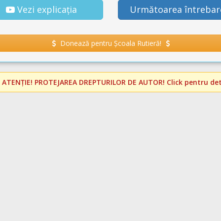
Vezi explicația
Următoarea întrebar
Donează pentru Școala Rutieră!
️
ATENȚIE! PROTEJAREA DREPTURILOR DE AUTOR!
Click pentru deta