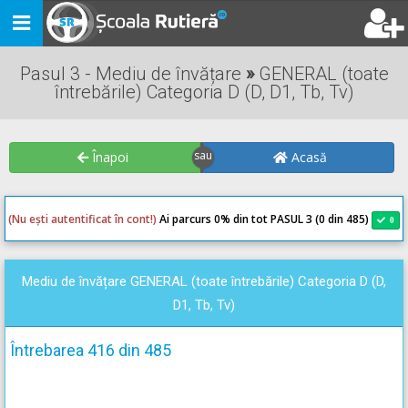
Toggle
navigation
Pasul 3 - Mediu de învățare
»
GENERAL (toate
întrebările) Categoria D (D, D1, Tb, Tv)
Înapoi
Acasă
(Nu ești autentificat în cont!)
Ai parcurs 0
% din tot PASUL 3 (0 din 485)
0
0
Mediu de învățare GENERAL (toate întrebările) Categoria D (D,
D1, Tb, Tv)
Întrebarea 416 din 485