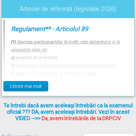
Articole de referință (legislație 2026)
Nu este obligatorie oprirea la semnalele conducătorilor de
vehicule care virează la dreapta sau ale conducătorilor
vehiculelor care circulă din sens invers.
Regulament** - Articolul 89
Răspunsul corect este: A
(1)
Oprirea participanţilor la trafic este obligatorie şi la
semnalele date de
:
Recomandări:
a)
poliţiştii de frontieră;
b)
îndrumătorii de circulaţie ai Ministerului Apărării
;
Semnalele celor autorizați - Lecție Audio-Video -->
Codul Rutier
c)
agenţii de cale ferată, la trecerile la nivel;
- Semnalele polițistului rutier
d)
personalul autorizat din zona lucrărilor pe drumurile
Contravenții din clasa a 2-a - Lecție Audio-Video -->
Contravenții
Citeste mai mult
publice;
clasa a II-a; Suspendare permis 30 de zile; Aplicare 3 puncte de
penalizare
[...]
(2)
Persoanele prevăzute la alin. (1) lit. a)-d) pot efectua şi
Te întrebi dacă avem aceleași întrebări ca la examenul
oficial ??? DA, avem aceleași întrebări. Vezi în acest
următoarele semnale
:
(Atragem atenția că între literele
VIDEO
-->>
Da, avem întrebările de la DRPCIV
„a)-d)” este o cratimă. Această cratimă înlocuiește literele
b) și c), ceea ce înseamnă că alineatul respectiv se refera