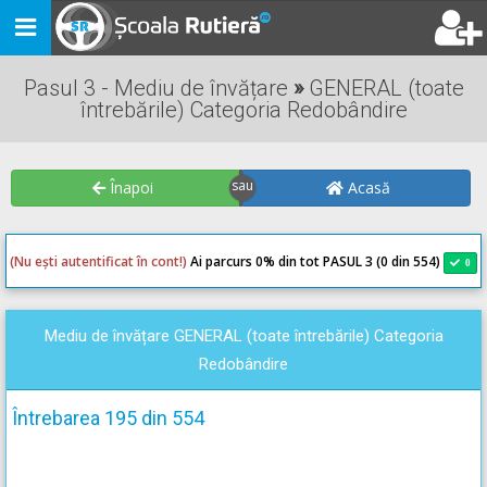
Toggle
navigation
Pasul 3 - Mediu de învățare
»
GENERAL (toate
întrebările) Categoria Redobândire
Înapoi
Acasă
(Nu ești autentificat în cont!)
Ai parcurs 0
% din tot PASUL 3 (0 din 554)
0
0
Mediu de învățare GENERAL (toate întrebările) Categoria
Redobândire
Întrebarea 195 din 554