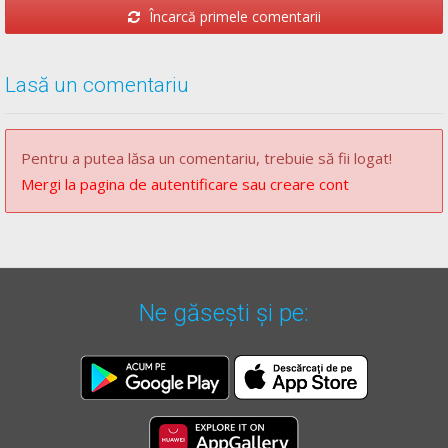
Încarcă primele comentarii
g)
regulile de circulaţie.
Lasă un comentariu
Regulament** - Articolul 88
(1)
Semnalele poliţistului care dirijează circulaţia au
Pentru a putea lăsa un comentariu, trebuie să fii logat!
următoarele semnificaţii:
Mergi la pagina de autentificare sau creare cont
[...]
b)
braţul sau braţele întinse orizontal semnifică "oprire"
pentru toţi participanţii la trafic care, indiferent de sensul
lor de mers, circulă din direcţia sau direcţiile intersectate
de braţul sau braţele întinse. După ce a dat acest semnal,
Ne găsești și pe:
poliţistul poate cobori braţul sau braţele, poziţia să
însemnând, de asemenea, "oprire" pentru participanţii la
trafic care vin din faţă ori din spate;
[...]