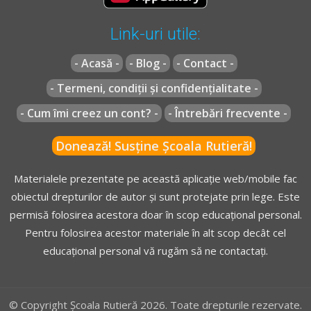
* OUG =
ORDONANŢĂ DE URGENŢĂ nr. 195 din 12 decembrie
Link-uri utile:
2002
actualizată
(Codul rutier)
** Regulament =
REGULAMENT de aplicare a OUG
- Acasă -
- Blog -
- Contact -
195/2002
actualizat
(Regulamentul codului rutier)
- Termeni, condiții și confidențialitate -
- Cum îmi creez un cont? -
- Întrebări frecvente -
Donează! Susține Școala Rutieră!
Materialele prezentate pe această aplicație web/mobile fac
obiectul drepturilor de autor și sunt protejate prin lege. Este
permisă folosirea acestora doar în scop educațional personal.
Pentru folosirea acestor materiale în alt scop decât cel
educațional personal vă rugăm să ne contactați.
© Copyright Școala Rutieră 2026. Toate drepturile rezervate.