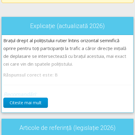
Explicație (actualizată 2026)
Brațul drept al polițistului rutier întins orizontal semnifică
oprire pentru toți participanții la trafic a căror direcție inițială
de deplasare se intersectează cu brațul acestuia, mai exact
cei care vin din spatele polițistului.
Răspunsul corect este: B
Recomandări:
Citeste mai mult
Semnalele polițiștilor rutieri explicate - Lecție Audio-Video --
>
Codul Rutier - Semnalele polițistului rutier
Ordinea în care se respectă semnificația semnalizării rutiere -
Lecție Audio-Video -->
Codul Rutier - Ordinea de prioritate între
Articole de referință (legislație 2026)
diferitele tipuri de semnalizare rutieră