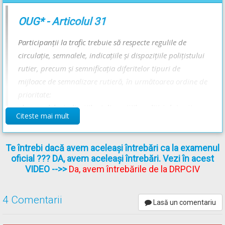
OUG* - Articolul 31
Participanţii la trafic trebuie să respecte regulile de
circulaţie, semnalele, indicaţiile şi dispoziţiile poliţistului
rutier, precum şi semnificaţia diferitelor tipuri de
mijloace de semnalizare rutieră, în următoarea ordine de
prioritate:
a)
semnalele, indicaţiile şi dispoziţiile poliţistului rutier;
Citeste mai mult
b)
semnalele speciale de avertizare, luminoase sau sonore
ale autovehiculelor, prevăzute la art. 32 alin. (2) lit. a) şi
b);
Te întrebi dacă avem aceleași întrebări ca la examenul
oficial ??? DA, avem aceleași întrebări. Vezi în acest
c)
semnalizarea temporară și/sau indicatoarele
VIDEO
-->>
Da, avem întrebările de la DRPCIV
electronice, care modifică regimul normal de desfășurare
a circulației;
4 Comentarii
d)
semnalele luminoase sau sonore;
Lasă un comentariu
e)
indicatoarele;
f)
marcajele;