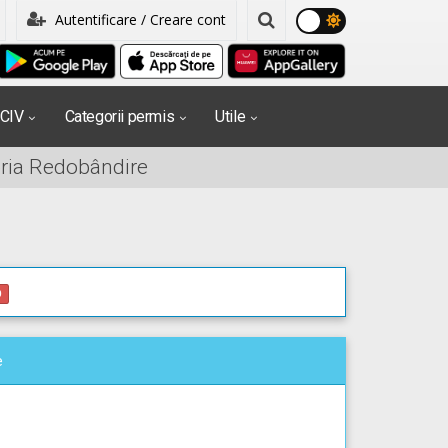
Autentificare / Creare cont
PCIV
Categorii permis
Utile
oria Redobândire
0
e