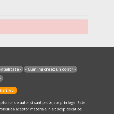
 lor de mers, circulă din direcţia sau direcţiile
poziţia să însemnând, de asemenea, "oprire"
nțialitate -
- Cum îmi creez un cont? -
-
utieră!
turilor de autor și sunt protejate prin lege. Este
olosirea acestor materiale în alt scop decât cel