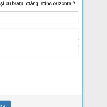
și cu brațul stâng întins orizontal?
e »