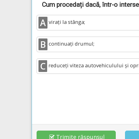
Cum procedați dacă, într-o intersec
A
virați la stânga;
B
continuați drumul;
C
reduceți viteza autovehiculului și opri
Trimite răspunsul