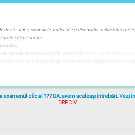
le de circulaţie, semnalele, indicaţiile şi dispoziţiile poliţistului ruti
 ordine de prioritate:
ui rutier;
u sonore ale autovehiculelor, prevăzute la art. 32 alin. (2) lit. a) şi 
electronice, care modifică regimul normal de desfășurare a circulaț
la examenul oficial ??? DA, avem aceleași întrebări. Vezi 
DRPCIV
ţia au următoarele semnificaţii: