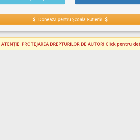
Donează pentru Școala Rutieră!
️
ATENȚIE! PROTEJAREA DREPTURILOR DE AUTOR!
Click pentru deta