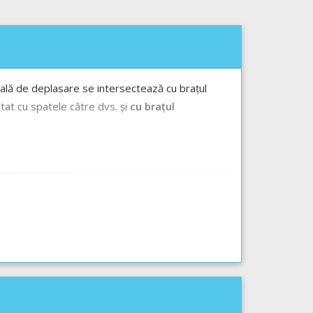
inițială de deplasare se intersectează cu brațul
entat cu spatele către dvs. și
cu brațul
te între diferitele tipuri de semnalizare rutieră