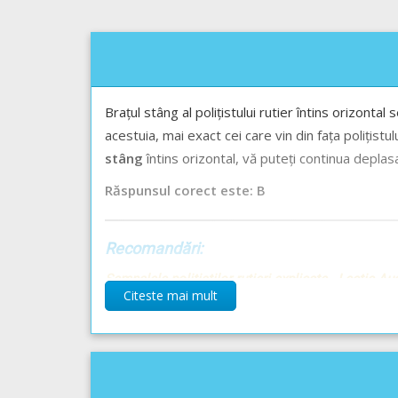
Brațul stâng al polițistului rutier întins orizontal
acestuia, mai exact cei care vin din fața polițistul
stâng
întins orizontal, vă puteți continua deplas
Răspunsul corect este: B
Recomandări:
Semnalele polițiștilor rutieri explicate - Lecție A
Citeste mai mult
Ordinea în care se respectă semnificația semnaliză