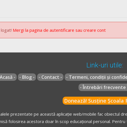
 "oprire" pentru toţi participanţii la trafic care, indiferent de sensul
ă ce a dat acest semnal, poliţistul poate cobori braţul sau braţele, 
ori din spate;
 logat!
Mergi la pagina de autentificare sau creare cont
 decembrie 2002
actualizată
(Codul rutier)
G 195/2002
actualizat
(Regulamentul codului rutier)
Link-uri utile:
 Acasă -
- Blog -
- Contact -
- Termeni, condiții și confide
- Întrebări frecvente 
Donează! Susține Școala R
alele prezentate pe această aplicație web/mobile fac obiectul drep
isă folosirea acestora doar în scop educațional personal. Pentru f