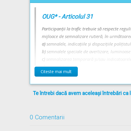
OUG* - Articolul 31
Participanţii la trafic trebuie să respecte reguli
mijloace de semnalizare rutieră, în următoarea
a)
semnalele, indicaţiile şi dispoziţiile poliţistul
b)
semnalele speciale de avertizare, luminoase sa
c)
semnalizarea temporară și/sau indicatoarele 
d)
semnalele luminoase sau sonore;
Citeste mai mult
e)
indicatoarele;
f)
marcajele;
g)
regulile de circulaţie.
Te întrebi dacă avem aceleași întrebări ca 
Regulament** - Articolul 88
0 Comentarii
(1)
Semnalele poliţistului care dirijează circula
[...]