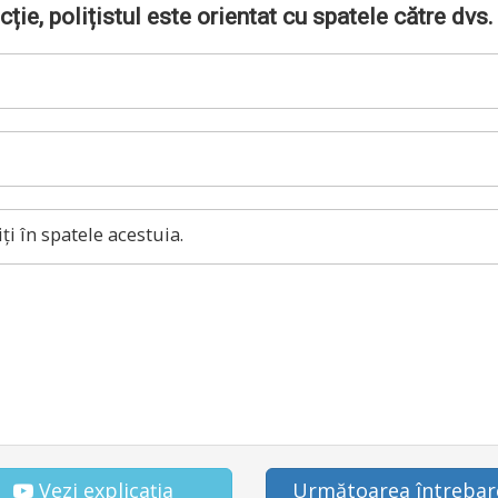
ție, polițistul este orientat cu spatele către dvs. 
ți în spatele acestuia.
Vezi explicația
Următoarea întrebar