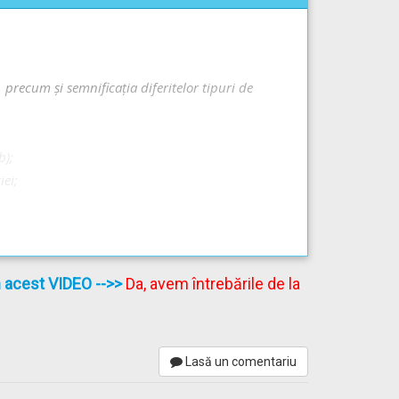
er, precum şi semnificaţia diferitelor tipuri de
b);
iei;
în acest VIDEO
-->>
Da, avem întrebările de la
Lasă un comentariu