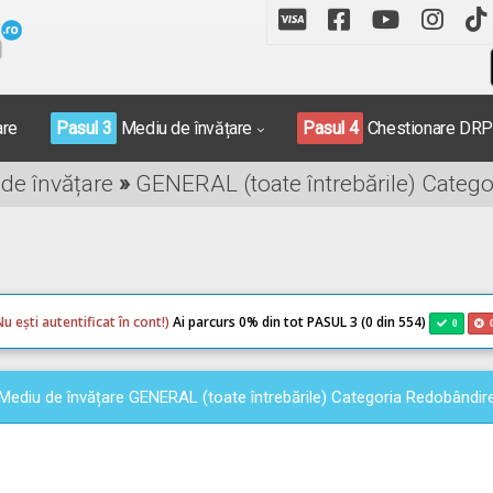
are
Pasul 3
Mediu de învățare
Pasul 4
Chestionare DR
 de învățare
»
GENERAL (toate întrebările) Categ
Nu ești autentificat în cont!)
Ai parcurs 0
% din tot PASUL 3 (0 din 554)
0
Mediu de învățare GENERAL (toate întrebările) Categoria Redobândir