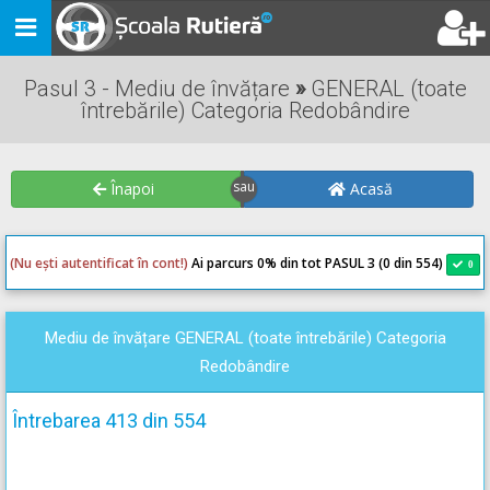
Toggle
navigation
Pasul 3 - Mediu de învățare
»
GENERAL (toate
întrebările) Categoria Redobândire
Înapoi
Acasă
(Nu ești autentificat în cont!)
Ai parcurs 0
% din tot PASUL 3 (0 din 554)
0
0
Mediu de învățare GENERAL (toate întrebările) Categoria
Redobândire
Întrebarea 413 din 554