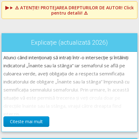
⚠️
ATENȚIE! PROTEJAREA DREPTURILOR DE AUTOR!
Click
pentru detalii! ⚠️
Explicație (actualizată 2026)
Atunci când intenționați să intrați într-o intersecție și întâlniți
indicatorul „Înainte sau la stânga” iar semaforul se află pe
culoarea verde, aveți obligația de a respecta semnificația
indicatorului de obligare „Înainte sau la stânga” împreună cu
semnificația semnalului semaforului. Prin urmare, în această
situație vă este permisă trecerea și veți circula doar pe
direcțiile înainte sau la stânga, virajul către dreapta fiind
interzis.
Citeste mai mult
Răspunsul corect este: A