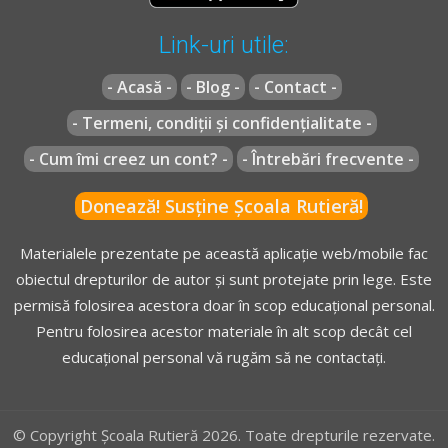
2002
actualizată
(Codul rutier)
** Regulament =
REGULAMENT de aplicare a OUG 195/2002
Link-uri utile:
actualizat
(Regulamentul codului rutier)
- Acasă -
- Blog -
- Contact -
- Termeni, condiții și confidențialitate -
- Cum îmi creez un cont? -
- Întrebări frecvente -
Donează! Susține Școala Rutieră!
Materialele prezentate pe această aplicație web/mobile fac
obiectul drepturilor de autor și sunt protejate prin lege. Este
permisă folosirea acestora doar în scop educațional personal.
Pentru folosirea acestor materiale în alt scop decât cel
educațional personal vă rugăm să ne contactați.
© Copyright Școala Rutieră 2026. Toate drepturile rezervate.