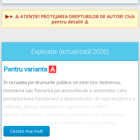
⚠️
ATENȚIE! PROTEJAREA DREPTURILOR DE AUTOR!
Click
pentru detalii! ⚠️
Explicație (actualizată 2026)
Pentru varianta
A
În circulația pe drumurile publice se interzice deținerea,
montarea sau folosirea pe autovehicule a sistemelor care
perturbă buna funcționare a dispozitivelor de supraveghere a
traficului. Aceste sisteme se mai numesc și
ANTI-
RADAR
. Deținerea, montarea sau folosirea în circulația pe
drumurile publice a acestor dispozitive care perturbă
funcționarea normală a dispozitivelor de măsurare a vitezei
Citeste mai mult
NU este considerată a fi comportament agresiv
dar