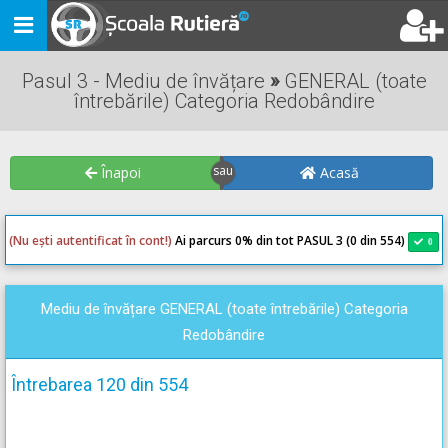
Toggle
navigation
Pasul 3 - Mediu de învățare
»
GENERAL (toate
întrebările) Categoria Redobândire
Înapoi
Acasă
(Nu ești autentificat în cont!)
Ai parcurs 0
% din tot PASUL 3 (0 din 554)
0
0
Mediu de învățare GENERAL (toate întrebările) Categoria
Redobândire
Întrebarea 120 din 554