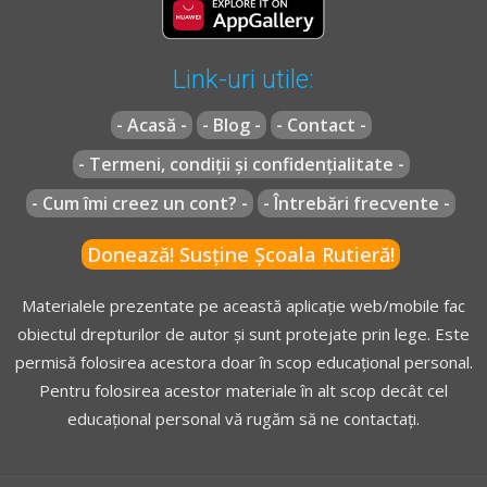
drumurile publice.
prevăzută în clasa a II-a de sancțiuni.
(2)
Prin comportament agresiv se înțelege efectuarea, pe
drumul public, de către conducătorul de vehicul, a uneia
Link-uri utile:
dintre următoarele manevre
:
Răspunsul corect este: B
[...]
- Acasă -
- Blog -
- Contact -
c)
pornirea vehiculului de pe loc prin patinarea excesivă,
Recomandări:
- Termeni, condiții și confidențialitate -
în gol, a roților motoare
;
Conducerea agresivă - Lecție Audio-Video -->
Codul Rutier
[...]
- Cum îmi creez un cont? -
- Întrebări frecvente -
- Obligații, interdicții și conducerea agresivă
Donează! Susține Școala Rutieră!
Manevra de depășire și locurile în care este interzisă depășirea
- Lecție Audio-Video -->
Codul Rutier - Depășirea
Pentru varianta
C
Materialele prezentate pe această aplicație web/mobile fac
obiectul drepturilor de autor și sunt protejate prin lege. Este
OUG* - Articolul 45
permisă folosirea acestora doar în scop educațional personal.
Pentru folosirea acestor materiale în alt scop decât cel
(1)
Circulația pe drumurile publice se desfășoară în
educațional personal vă rugăm să ne contactați.
conformitate cu regulile de circulație și cu respectarea
semnificației semnalizării rutiere realizate prin mijloacele
de semnalizare, semnalele și indicațiile polițistului rutier