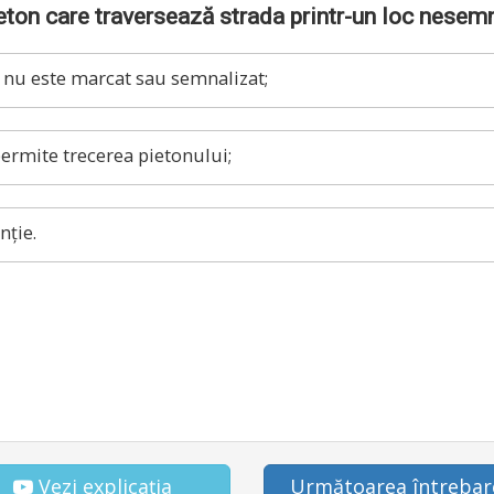
ieton care traversează strada printr-un loc nesemn
ul nu este marcat sau semnalizat;
permite trecerea pietonului;
nție.
Vezi explicația
Următoarea întrebar