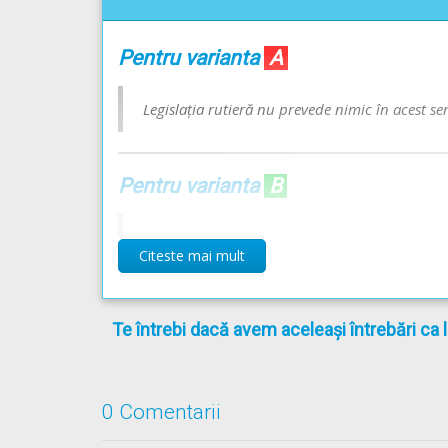
Pentru varianta
A
Legislația rutieră nu prevede nimic în acest se
Pentru varianta
B
Regulament** - Articolul 89
Citeste mai mult
(1)
Oprirea participanţilor la trafic este obligat
[...]
Te întrebi dacă avem aceleași întrebări ca 
e)
nevăzători, prin ridicarea bastonului alb, a
[...]
0 Comentarii
OUG* - Articolul 100