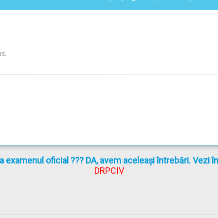
ns.
orie şi la semnalele date de:
la examenul oficial ??? DA, avem aceleași întrebări. Vezi 
tunci când aceștia traversează strada;
DRPCIV