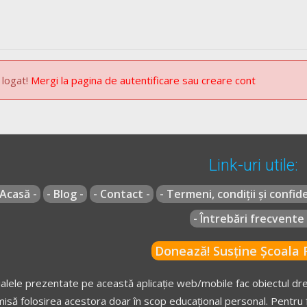
cu amenda prevăzută în clasa a II-a de sancţiuni următoarele fapte să
tieră în punctele de trecere a frontierei de stat a României, ale îndru
nţiei Naţionale de Administrare Fiscală, ale agenţilor de cale ferată
ecută lucrări de reabilitare a acestora, precum şi cele ale patrulelor ş
 logat!
Mergi la pagina de autentificare sau creare cont
Link-uri utile:
ns.
 Acasă -
- Blog -
- Contact -
- Termeni, condiții și confide
- Întrebări frecvente 
 decembrie 2002
actualizată
(Codul rutier)
Donează! Susține Școala R
G 195/2002
actualizat
(Regulamentul codului rutier)
alele prezentate pe această aplicație web/mobile fac obiectul drep
isă folosirea acestora doar în scop educațional personal. Pentru f