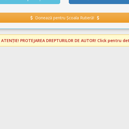
Donează pentru Școala Rutieră!
️
ATENȚIE! PROTEJAREA DREPTURILOR DE AUTOR!
Click pentru deta