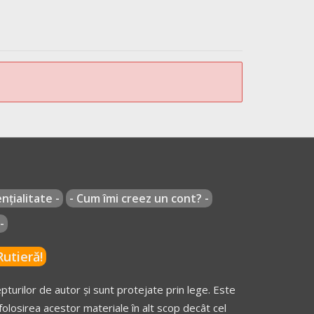
vârşite de persoane fizice:
mătorilor de circulaţie ai Ministerului Apărării
, ale persoanelor desemnate pentru dirijarea
colare de circulaţie şi ale nevăzătorilor;
nțialitate -
- Cum îmi creez un cont? -
-
utieră!
turilor de autor și sunt protejate prin lege. Este
olosirea acestor materiale în alt scop decât cel