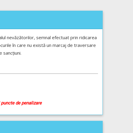
mnalul nevăzătorilor, semnal efectuat prin ridicarea
locurile în care nu există un marcaj de traversare
 sancțiuni.
3 puncte de penalizare