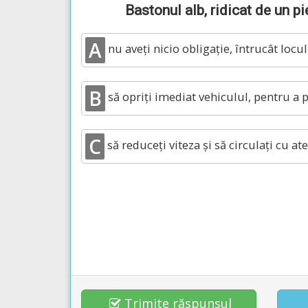
Bastonul alb, ridicat de un p
A
nu aveți nicio obligație, întrucât loc
B
să opriți imediat vehiculul, pentru a 
C
să reduceți viteza și să circulați cu ate
Trimite răspunsul