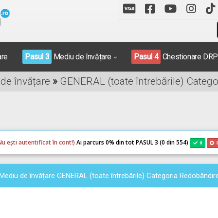
are
Pasul 3
Mediu de învățare
Pasul 4
Chestionare DR
 de învățare
»
GENERAL (toate întrebările) Categ
Nu ești autentificat în cont!)
Ai parcurs 0
% din tot PASUL 3 (0 din 554)
0
Mediu de învățare GENERAL (toate întrebările) Categoria Redobândir