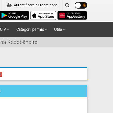
Autentificare / Creare cont
PCIV
Categorii permis
Utile
oria Redobândire
0
e