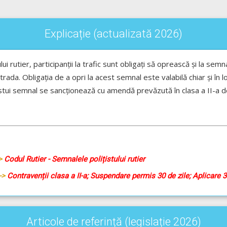
Explicație (actualizată 2026)
lui rutier, participanții la trafic sunt obligați să oprească și la se
rada. Obligația de a opri la acest semnal este valabilă chiar și în 
tui semnal se sancționează cu amendă prevăzută în clasa a II-a de
->
Codul Rutier - Semnalele polițistului rutier
-->
Contravenții clasa a II-a; Suspendare permis 30 de zile; Aplicare 
Articole de referință (legislație 2026)