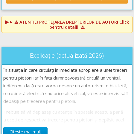
⚠️
ATENȚIE! PROTEJAREA DREPTURILOR DE AUTOR!
Click
pentru detalii! ⚠️
Explicație (actualizată 2026)
În situația în care circulați în imediata apropiere a unei treceri
pentru pietoni iar în fața dumneavoastră circulă un vehicul,
indiferent dacă este vorba despre un autoturism, o bicicletă,
o trotinetă electrică sau orice alt vehicul, vă este interzis să îl
depășiți pe trecerea pentru pietoni.
Trebuie să vă deplasați cu atenție în spatele acestuia până
treceți de respectiva trecere pentru pietoni și depășiți acel
vehicul doar atunci când s-au creat condiții optime pentru
Citeste mai mult