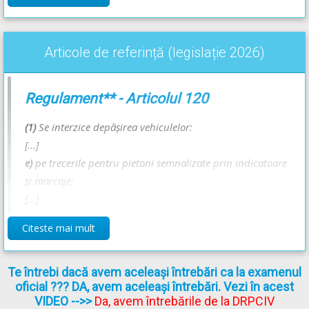
efectuarea manevrei.
Răspunsul corect este: B
Articole de referință (legislație 2026)
Recomandări:
Regulament** - Articolul 120
Locurile în care este interzisă depășirea - Lecție Audio-Video --
>
Codul Rutier - Depășirea
(1)
Se interzice depăşirea vehiculelor:
Trecerea pentru pietoni și obligațiile pietonilor - Lecție Audio-
[...]
Video -->
Codul Rutier - Trecerea pentru pietoni și obligațiile
pietonilor
e)
pe trecerile pentru pietoni semnalizate prin indicatoare
şi marcaje;
[...]
Citeste mai mult
Regulament** - Articolul 118
Te întrebi dacă avem aceleași întrebări ca la examenul
(1)
Conducătorul de vehicul care efectuează depăşirea
oficial ??? DA, avem aceleași întrebări. Vezi în acest
este obligat:
VIDEO
-->>
Da, avem întrebările de la DRPCIV