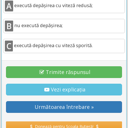
A
execută depășirea cu viteză redusă;
B
nu execută depășirea;
C
execută depășirea cu viteză sporită.
Trimite răspunsul
Vezi explicația
Următoarea întrebare »
Donează pentru Școala Rutieră!