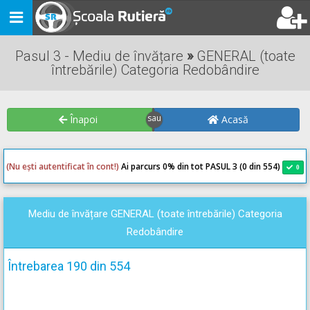
Toggle
navigation
Pasul 3 - Mediu de învățare
»
GENERAL (toate
întrebările) Categoria Redobândire
Înapoi
Acasă
(Nu ești autentificat în cont!)
Ai parcurs 0
% din tot PASUL 3 (0 din 554)
0
0
Mediu de învățare GENERAL (toate întrebările) Categoria
Redobândire
Întrebarea 190 din 554