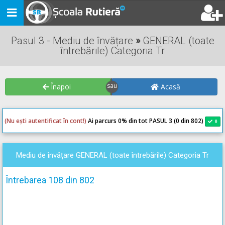
Toggle
navigation
Pasul 3 - Mediu de învățare
»
GENERAL (toate
întrebările) Categoria Tr
Înapoi
Acasă
(Nu ești autentificat în cont!)
Ai parcurs 0
% din tot PASUL 3 (0 din 802)
0
0
Mediu de învățare GENERAL (toate întrebările) Categoria Tr
Întrebarea 108 din 802