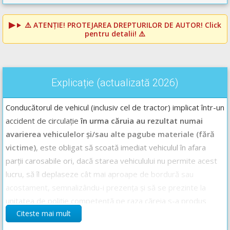
⚠️
ATENȚIE! PROTEJAREA DREPTURILOR DE AUTOR!
Click
pentru detalii! ⚠️
Explicație (actualizată 2026)
Conducătorul de vehicul (inclusiv cel de tractor) implicat într-un
accident de circulație
în urma căruia au rezultat numai
avarierea vehiculelor și/sau alte pagube materiale
(fără
victime)
, este obligat să scoată imediat vehiculul în afara
parții carosabile ori, dacă starea vehiculului nu permite acest
lucru, să îl deplaseze cât mai aproape de bordură sau
acostament, semnalizându-i prezența și să se prezinte la
unitatea de poliție competentă pe raza căreia s-a produs
Citeste mai mult
accidentul în termen de cel mult 24 de ore de la producerea
evenimentului pentru întocmirea documentelor de constatare.