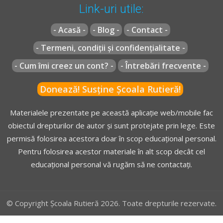
Link-uri utile:
Prioritatea de trecere acordată prin indicatoare - Lecție Audio-
Video -->
Codul Rutier - Prioritatea de trecere acordată prin
indicatoare
- Acasă -
- Blog -
- Contact -
- Termeni, condiții și confidențialitate -
- Cum îmi creez un cont? -
- Întrebări frecvente -
Donează! Susține Școala Rutieră!
Materialele prezentate pe această aplicație web/mobile fac
obiectul drepturilor de autor și sunt protejate prin lege. Este
permisă folosirea acestora doar în scop educațional personal.
Pentru folosirea acestor materiale în alt scop decât cel
educațional personal vă rugăm să ne contactați.
© Copyright Școala Rutieră 2026. Toate drepturile rezervate.