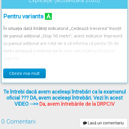
Explicație (actualizată 2026)
Pentru varianta
A
În situația dată întâlniți indicatorul „Cedează trecerea” însoțit
de panoul adițional „Stop 50 metri”, acest indicator împreună
cu panoul adițional are rolul de a vă informa că peste 50 de
metri urmează o intersecție în care veți întâlni indicatorul
„Oprire”.
Prin urmare, în situația dată trebuie să sporiți atenția
Citeste mai mult
deoarece peste 50 de metri urmează o intersecție cu un
drum care are prioritate, unde trebuie să opriți și să acordați
prioritate de trecere.
Te întrebi dacă avem aceleași întrebări ca la examenul
oficial ??? DA, avem aceleași întrebări. Vezi în acest
VIDEO
-->>
Da, avem întrebările de la DRPCIV
Pentru varianta
B
0 Comentarii
Indicatorul împreună cu panoul adițional vă informează că vă
Lasă un comentariu