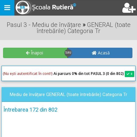
Toggle
navigation
Pasul 3 - Mediu de învățare
»
GENERAL (toate
întrebările) Categoria Tr
Înapoi
Acasă
(Nu ești autentificat în cont!)
Ai parcurs 0
% din tot PASUL 3 (0 din 802)
0
0
Mediu de învățare GENERAL (toate întrebările) Categoria Tr
Întrebarea 172 din 802