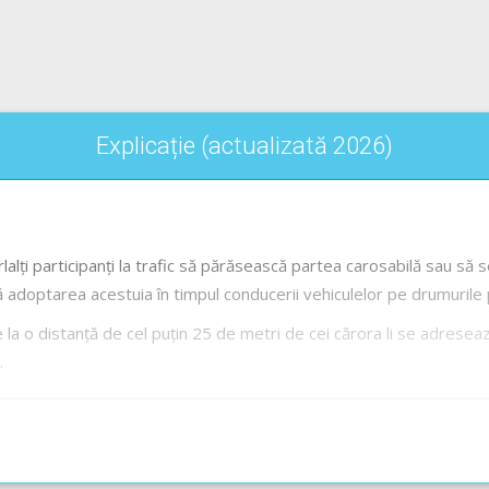
Explicație (actualizată 2026)
lalți participanți la trafic să părăsească partea carosabilă sau să
să adoptarea acestuia în timpul conducerii vehiculelor pe drumurile 
de la o distanță de cel puțin 25 de metri de cei cărora li se adresea
.
ranță corespunzătoare
, conducătorii de autovehicule (cu excep