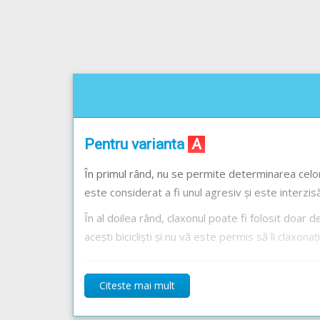
Pentru varianta
A
În primul rând, nu se permite determinarea celor
este considerat a fi unul agresiv și este interzi
În al doilea rând, claxonul poate fi folosit doar 
acești bicicliști și nu vă este permis să îi claxonați
Pentru varianta
B
Citeste mai mult
Pentru a asigura o
distanță laterală de sigu