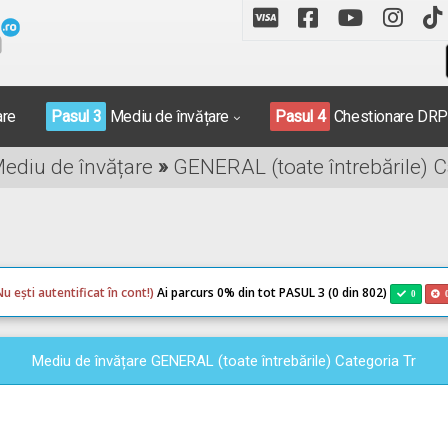
are
Pasul 3
Mediu de învățare
Pasul 4
Chestionare DR
Mediu de învățare
»
GENERAL (toate întrebările) C
Nu ești autentificat în cont!)
Ai parcurs 0
% din tot PASUL 3 (0 din 802)
0
Mediu de învățare GENERAL (toate întrebările) Categoria Tr