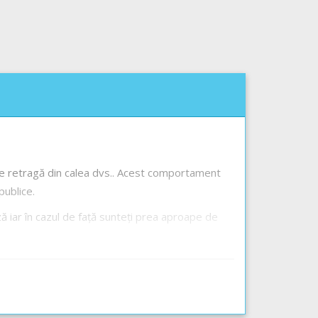
 se retragă din calea dvs.. Acest comportament
publice.
ză iar în cazul de față sunteți prea aproape de
ția autovehiculelor cu două roți), vor