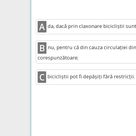
A
da, dacă prin claxonare bicicliștii sun
B
nu, pentru că din cauza circulației di
corespunzătoare;
C
bicicliștii pot fi depășiți fără restricții.