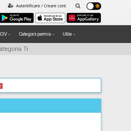
Autentificare / Creare cont
PCIV
Categorii permis
Utile
ategoria Tr
0