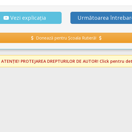
Vezi explicația
Următoarea întrebar
Donează pentru Școala Rutieră!
️
ATENȚIE! PROTEJAREA DREPTURILOR DE AUTOR!
Click pentru deta