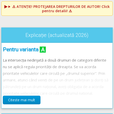
⚠️
ATENȚIE! PROTEJAREA DREPTURILOR DE AUTOR!
Click
pentru detalii! ⚠️
Explicație (actualizată 2026)
Pentru varianta
A
La intersecția nedirijată a două drumuri de categorii diferite
nu se aplică regula priorității de dreapta. Se va acorda
prioritate vehiculelor care circulă pe „drumul superior”. Prin
urmare, atunci când veniți de pe un drum județean și doriți să
pătrundeți pe un drum național, aveți obligația de a acorda
prioritate vehiculelor care circulă pe drumul național.
Citeste mai mult
Pentru varianta
B