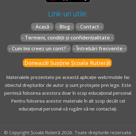
special amenajat, marcat şi semnalizat corespunzător ori
la culoarea verde a semaforului destinat lui, atunci când
Link-uri utile:
acesta se află pe sensul de mers al vehiculului.
- Acasă -
- Blog -
- Contact -
- Termeni, condiții și confidențialitate -
** Regulament =
REGULAMENT de aplicare a OUG
- Cum îmi creez un cont? -
- Întrebări frecvente -
195/2002
actualizat
(Regulamentul codului rutier)
Donează! Susține Școala Rutieră!
Materialele prezentate pe această aplicație web/mobile fac
obiectul drepturilor de autor și sunt protejate prin lege. Este
permisă folosirea acestora doar în scop educațional personal.
Pentru folosirea acestor materiale în alt scop decât cel
educațional personal vă rugăm să ne contactați.
© Copyright Școala Rutieră 2026. Toate drepturile rezervate.