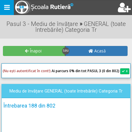
Toggle
navigation
Pasul 3 - Mediu de învățare
»
GENERAL (toate
întrebările) Categoria Tr
Înapoi
Acasă
(Nu ești autentificat în cont!)
Ai parcurs 0
% din tot PASUL 3 (0 din 802)
0
0
Mediu de învățare GENERAL (toate întrebările) Categoria Tr
Întrebarea 188 din 802